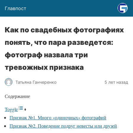
Главпост
Как по свадебных фотографиях
понять, что пара разведется:
фотограф назвала три
тревожных признака
Татьяна Ганчеренко
5 лет назад
Содержание
Toggle
Признак №1. Много «одиночных» фотографий
Признак №2. Поведение подруг невесты или друзей