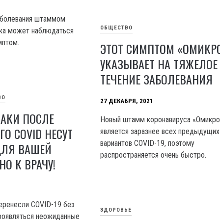
аболевания штаммом
ОБЩЕСТВО
ека может наблюдаться
мптом.
ЭТОТ СИМПТОМ «ОМИКР
УКАЗЫВАЕТ НА ТЯЖЕЛОЕ
ТЕЧЕНИЕ ЗАБОЛЕВАНИЯ
ВО
27 ДЕКАБРЯ, 2021
НАКИ ПОСЛЕ
Новый штамм коронавируса «Омикро
ГО COVID НЕСУТ
является заразнее всех предыдущих
вариантов COVID-19, поэтому
ДЛЯ ВАШЕЙ
распространяется очень быстро.
НО К ВРАЧУ!
еренесли COVID-19 без
ЗДОРОВЬЕ
роявляться неожиданные