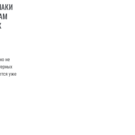
НАКИ
ВАМ
К
но не
терных
ется уже