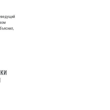
леведущий
овом
бъяснил,
АКИ
Я