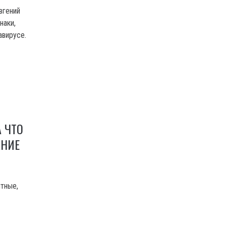
вгений
наки,
авирусе.
 ЧТО
АНИЕ
тные,