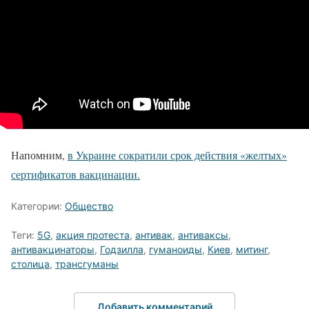
Напомним,
в Украине сократили срок действия «желтых»
сертификатов вакцинации.
Категории:
Общество
Теги:
5G
,
акция протеста
,
антивак
,
антиваксы
,
антивакцинаторы
,
Годзилла
,
гуманоиды
,
Киев
,
митинг
,
столица
,
трансгуманы
Добавить комментарий