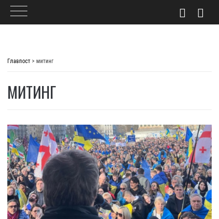
Skip
to
Главпост
>
митинг
content
МИТИНГ