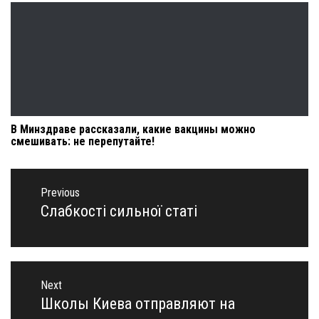
В Минздраве рассказали, какие вакцины можно
смешивать: не перепутайте!
Навигация
по
Previous
записям
Слабкості сильної статі
Previous
post:
Next
Школы Киева отправляют на
Next