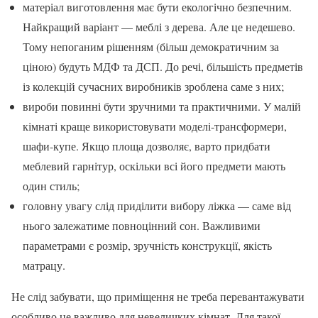
матеріал виготовлення має бути екологічно безпечним.
Найкращий варіант — меблі з дерева. Але це недешево.
Тому непоганим рішенням (більш демократичним за
ціною) будуть МДФ та ДСП. До речі, більшість предметів
із колекцій сучасних виробників зроблена саме з них;
вироби повинні бути зручними та практичними. У малій
кімнаті краще використовувати моделі-трансформери,
шафи-купе. Якщо площа дозволяє, варто придбати
меблевий гарнітур, оскільки всі його предмети мають
один стиль;
головну увагу слід приділити вибору ліжка — саме від
нього залежатиме повноцінний сон. Важливими
параметрами є розмір, зручність конструкції, якість
матрацу.
Не слід забувати, що приміщення не треба перевантажувати
особливо це важливо для невеличких кімнат. Для такої