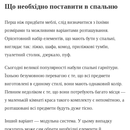
Що необхідно поставити в спальню
Перш ніж придбати меблі, слід визначитися з їхніми
розмірами та можливими варіантами розташування.
Орієнтовний набір елементів, що мають бути у спальні,
виглядає так: ліжко, шафа, комод, приліжкові тумби,
туалетний столик, дзеркало, пуф.
Сьогодні великої популярності набули спальні гарнітури.
Їхньою безумовною перевагою є те, що всі предмети
виготовлені в єдиному стилі, вони мають однаковий колір.
Певним недоліком є те, що вони потребують багато місця —
у маленькій кімнаті краса такого комплекту є непомітною, а
розташовані всі предмети будуть дуже тісно.
Інший варіант — модульна система. У цьому випадку
покупець може сам обрати необхідні елементи й