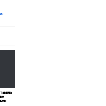
ов.
ставила
 во
иком