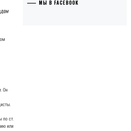
МЫ В FACEBOOK
одом
. Он
цисты.
 по ст.
нию или