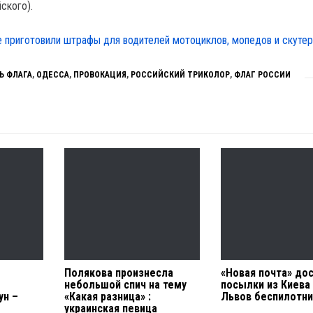
ского).
е приготовили штрафы для водителей мотоциклов, мопедов и скутер
Ь ФЛАГА
,
ОДЕССА
,
ПРОВОКАЦИЯ
,
РОССИЙСКИЙ ТРИКОЛОР
,
ФЛАГ РОССИИ
Полякова произнесла
«Новая почта» до
небольшой спич на тему
посылки из Киева
ун –
«Какая разница» :
Львов беспилотн
украинская певица