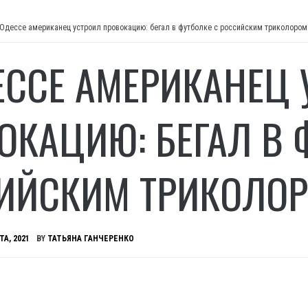
 Одессе американец устроил провокацию: бегал в футболке с российским триколором
ЕССЕ АМЕРИКАНЕЦ 
ОКАЦИЮ: БЕГАЛ В 
ИЙСКИМ ТРИКОЛО
ТА, 2021
BY
ТАТЬЯНА ГАНЧЕРЕНКО