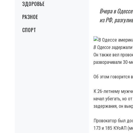
ЗДОРОВЬЕ
Вчера в Одессе
РАЗНОЕ
из РФ, разгули
СПОРТ
В Одессе задержали 
Он также вел прово
разворачивали 30-м
Об этом говорится 
К 26-летнему мужчи
начал убегать, но о
задержания, он выкр
Провокатор был дос
173 и 185 КУоАП (м