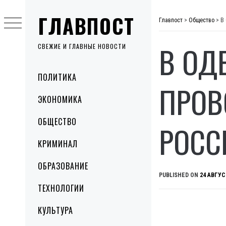
Skip
ГЛАВПОСТ
to
Главпост
>
Общество
>
В
content
В ОД
СВЕЖИЕ И ГЛАВНЫЕ НОВОСТИ
Primary
ПОЛИТИКА
Menu
ПРОВ
ЭКОНОМИКА
ОБЩЕСТВО
РОСС
КРИМИНАЛ
ОБРАЗОВАНИЕ
PUBLISHED ON
24 АВГУС
ТЕХНОЛОГИИ
КУЛЬТУРА