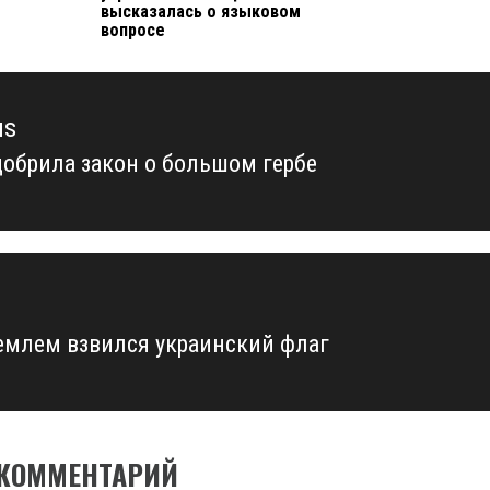
высказалась о языковом
вопросе
us
добрила закон о большом гербе
us
емлем взвился украинский флаг
 КОММЕНТАРИЙ