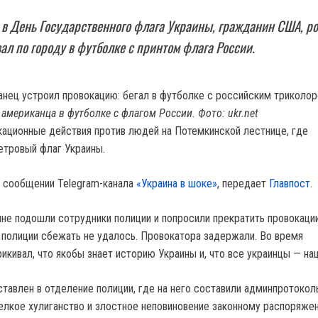
 в День Государственного флага Украины, гражданин США, р
вал по городу в футболке с принтом флага России.
американца в футболке с флагом России. Фото: ukr.net
кационные действия против людей на Потемкинской лестнице, где
етровый флаг Украины.
в сообщении Telegram-канала
«Украина в шоке»
, передает
Главпост.
не подошли сотрудники полиции и попросили прекратить провокации
т полиции сбежать не удалось. Провокатора задержали. Во время
икивал, что якобы знает историю Украины и, что все украинцы — на
тавлен в отделение полиции, где на него составили админпротоколы
елкое хулиганство и злостное неповиновение законному распоряже