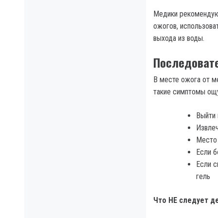
Медики рекомендуют
ожогов, использова
выхода из воды.
Последовате
В месте ожога от м
такие симптомы ощ
Выйти 
Извлеч
Место 
Если б
Если с
гель
Что НЕ следует д