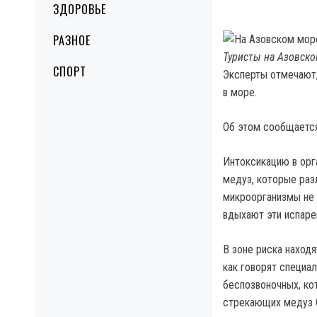
ЗДОРОВЬЕ
РАЗНОЕ
Туристы на Азовско
СПОРТ
Эксперты отмечают,
в море.
Об этом сообщается
Интоксикацию в орг
медуз, которые раз
микроорганизмы не 
вдыхают эти испаре
В зоне риска наход
как говорят специа
беспозвоночных, ко
стрекающих медуз C