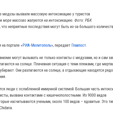
м море массово жалуются на интоксикацию. Фото: РБК
 что неприятные последствия могут быть из-за большого количест
 на портале «
РИА-Мелитополь
», передает
Главпост
.
анизме могут вызывать не только контакты с медузами, но и сам за
лагаются на солнце. Плачевная ситуация с теми пляжами, где мертв
убирают. Они разлагаются на солнце, а отдыхающие находятся рядо
ния.
ятся люди с ослабленной иммунной системой. Большая часть интокси
листы, вызвана контактами с кишечнополостными. Из 9000 видов
торые насчитываются учеными, около 100 видов – ядовитые. Это ти
hidaria.