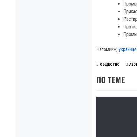
Промыв
Прикас
Растир
Проти
Промыв
Напомним,
украинце
ОБЩЕСТВО
АЗО
ПО ТЕМЕ