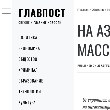
Skip
ГЛАВПОСТ
to
Главпост
>
Общество
>
Н
content
НА А
СВЕЖИЕ И ГЛАВНЫЕ НОВОСТИ
Primary
ПОЛИТИКА
Menu
МАСС
ЭКОНОМИКА
ОБЩЕСТВО
PUBLISHED ON
23 АВГУС
КРИМИНАЛ
ОБРАЗОВАНИЕ
ТЕХНОЛОГИИ
От украинцев, 
КУЛЬТУРА
на интоксикаци