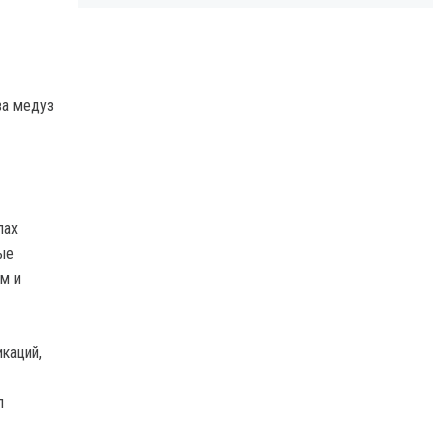
ва медуз
пах
ые
м и
каций,
п