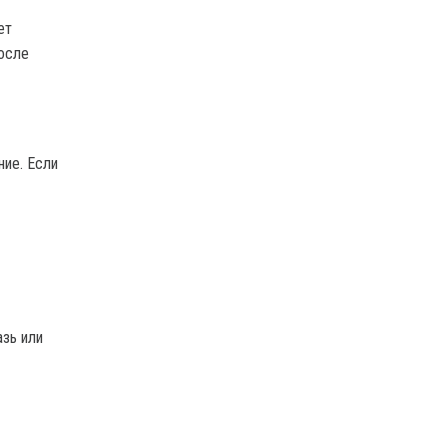
ет
осле
ние. Если
азь или