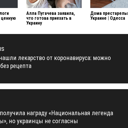
логи
Алла Пугачева заявила,
Дома престарелы
 ценную
что готова приехать в
Украине | Одесса
Украину
us
нашли лекарство от коронавируса: можно
us
 без рецепта
 получила награду «Национальная легенда
ы», но украинцы не согласны