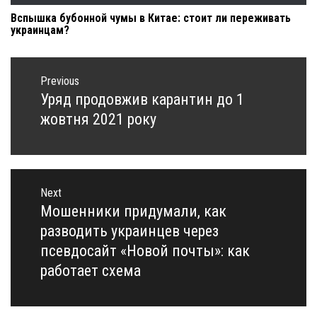
Вспышка бубонной чумы в Китае: стоит ли переживать
украинцам?
Навигация
по
Previous
записям
Уряд продовжив карантин до 1
Previous
post:
жовтня 2021 року
Next
Мошенники придумали, как
Next
post:
разводить украинцев через
псевдосайт «Новой почты»: как
работает схема