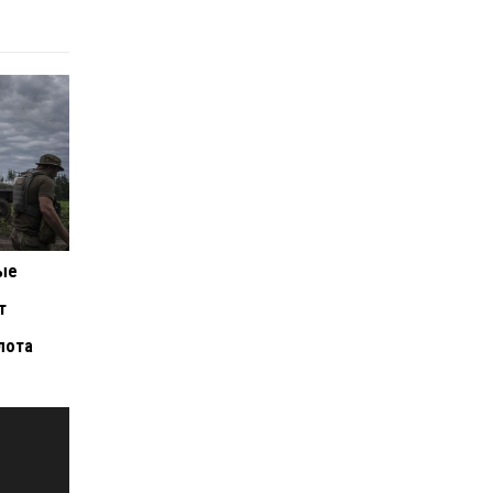
ые
т
лота