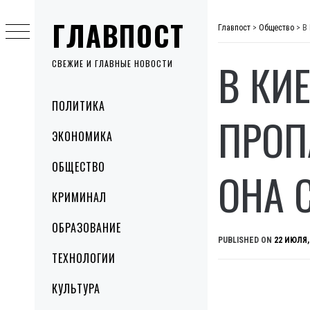
Skip
ГЛАВПОСТ
to
Главпост
>
Общество
>
В
content
В КИ
СВЕЖИЕ И ГЛАВНЫЕ НОВОСТИ
Primary
ПОЛИТИКА
Menu
ПРОП
ЭКОНОМИКА
ОБЩЕСТВО
ОНА 
КРИМИНАЛ
ОБРАЗОВАНИЕ
PUBLISHED ON
22 ИЮЛЯ,
ТЕХНОЛОГИИ
КУЛЬТУРА