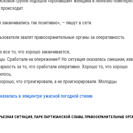
оисковой группе подошла «пропавшая» женщина и любезно поинтере
о происходит.
 заканчивались так позитивно», — пишут в сети.
ьзователи хвалят правоохранительные органы за оперативность.
 все то, что хорошо заканчивается;
ы. Сработали на опережение!! Но ситуация оказалась смешная, изв
арность за то, что сработали оперативно. Хорошо то, что хорошо
илось;
хорошо, что отреагировали, а не проигнорировали. Молодцы.
казалась в эпицентре ужасной погодной стихии.
РЬЕЗНАЯ СИТУАЦИЯ
,
ПАРК ПАРТИЗАНСКОЙ СЛАВЫ
,
ПРАВООХРАНИТЕЛЬНЫЕ ОРГ