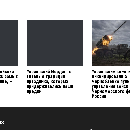
ийская
Украинский Иордан: о
Украинские военн
20 самых
главные традиции
ликвидировали в
ине, —
праздника, которых
Чернобаевке пунк
придерживались наши
управления войск
предки
Черноморского ф
России
us