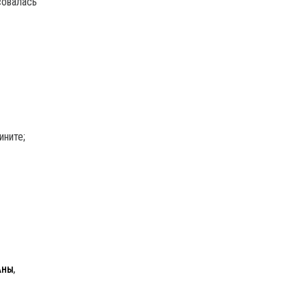
совалась
ините;
АНЫ
,