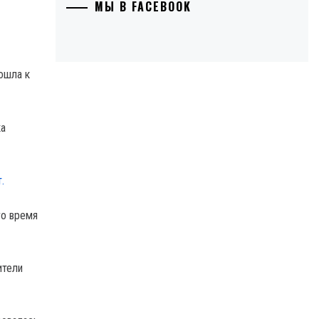
МЫ В FACEBOOK
ка
.
го время
ители