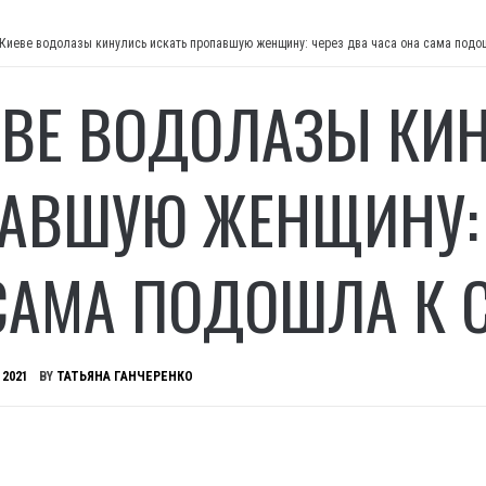
 Киеве водолазы кинулись искать пропавшую женщину: через два часа она сама под
ЕВЕ ВОДОЛАЗЫ КИ
АВШУЮ ЖЕНЩИНУ: 
САМА ПОДОШЛА К 
 2021
BY
ТАТЬЯНА ГАНЧЕРЕНКО