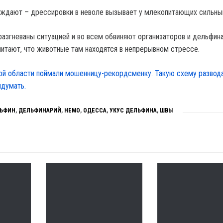
ждают – дрессировки в неволе вызывает у млекопитающих сильны
разгневаны ситуацией и во всем обвиняют организаторов и дельфина
читают, что животные там находятся в непрерывном стрессе.
ой области поймали мошенницу-рекордсменку. Такую схему развод
идумать.
ЬФИН
,
ДЕЛЬФИНАРИЙ
,
НЕМО
,
ОДЕССА
,
УКУС ДЕЛЬФИНА
,
ШВЫ