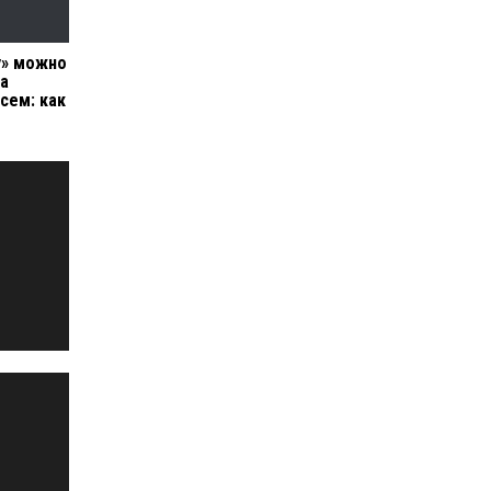
у» можно
на
всем: как