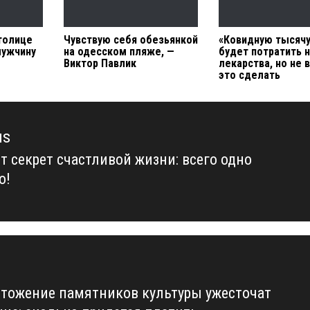
столице
Чувствую себя обезьянкой
«Ковидную тысяч
мужчину
на одесском пляже, —
будет потратить 
Виктор Павлик
лекарства, но не 
это сделать
us
т секрет счастливой жизни: всего одно
us
о!
чтожение памятников культуры ужесточат