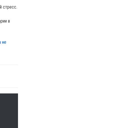
й стресс.
рии в
а не