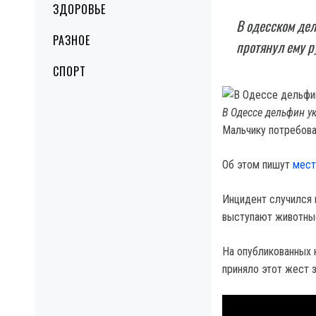
ЗДОРОВЬЕ
В одесском де
РАЗНОЕ
протянул ему р
СПОРТ
В Одессе дельфин у
Мальчику потребова
Об этом пишут
мес
Инцидент случился 
выступают животные
На опубликованных 
приняло этот жест 