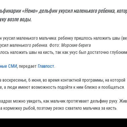
льфинарии «Немо» дельфин укусил маленького ребенка, кото
уку возле воды.
кусил маленького ребенка. Фото: Морские берега
лось наложить швы на кисть, так как укус был достаточно глубоким
тные СМИ
, передает
Главпост.
в воскресенье, 6 июня, во время контактной программы, на которой
, а люди имеют возможность подойти к ним близко и пообщаться.
кадрах можно увидеть, как мальчик протягивает дельфину руку. Жи
за кормежку рыбой, поэтому резко схватило мальчика за кисть.