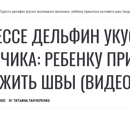
 Одессе дельфин укусил маленького мальчика: ребенку пришлось наложить швы (вид
ЕССЕ ДЕЛЬФИН УК
ЧИКА: РЕБЕНКУ П
ЖИТЬ ШВЫ (ВИДЕО
2021
BY
ТАТЬЯНА ГАНЧЕРЕНКО