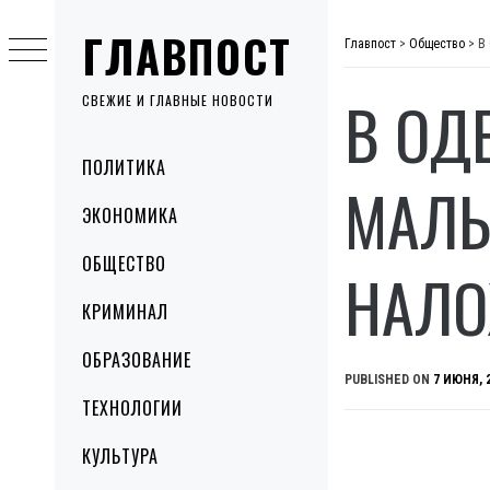
Skip
ГЛАВПОСТ
to
Главпост
>
Общество
>
В
content
В ОД
СВЕЖИЕ И ГЛАВНЫЕ НОВОСТИ
Primary
ПОЛИТИКА
Menu
МАЛЬ
ЭКОНОМИКА
ОБЩЕСТВО
НАЛО
КРИМИНАЛ
ОБРАЗОВАНИЕ
PUBLISHED ON
7 ИЮНЯ, 
ТЕХНОЛОГИИ
КУЛЬТУРА