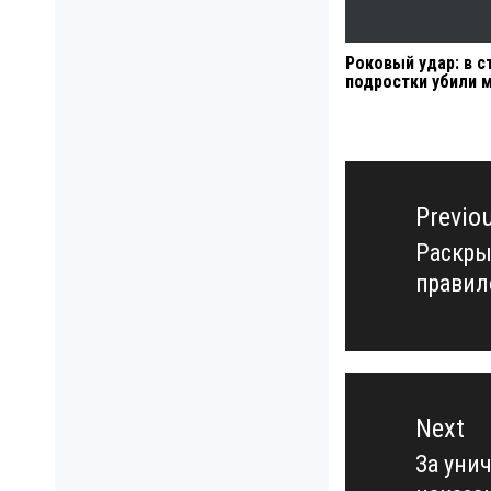
Роковый удар: в 
подростки убили 
Навигация
по
Previo
записям
Раскры
Previo
правил
post:
Next
За уни
Next