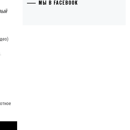
МЫ В FACEBOOK
рый
.
вотное