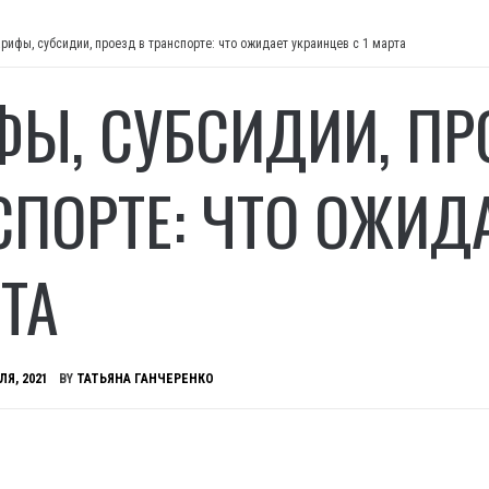
рифы, субсидии, проезд в транспорте: что ожидает украинцев с 1 марта
ФЫ, СУБСИДИИ, ПР
СПОРТЕ: ЧТО ОЖИД
РТА
ЛЯ, 2021
BY
ТАТЬЯНА ГАНЧЕРЕНКО