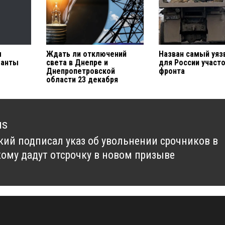
м
Ждать ли отключений
Назван самый уя
Санты
света в Днепре и
для России участ
Днепропетровской
фронта
области 23 декабря
us
кий подписал указ об увольнении срочников в
us
 кому дадут отсрочку в новом призыве