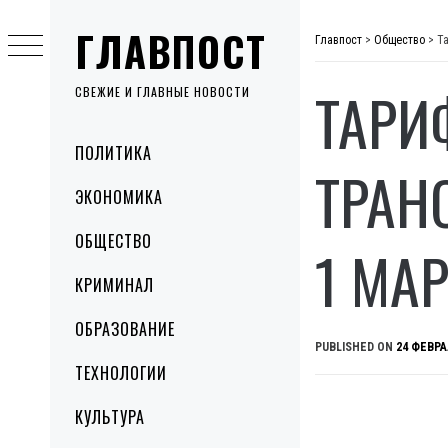
Skip
ГЛАВПОСТ
to
Главпост
>
Общество
>
Та
content
ТАРИ
СВЕЖИЕ И ГЛАВНЫЕ НОВОСТИ
Primary
ПОЛИТИКА
Menu
ТРАН
ЭКОНОМИКА
ОБЩЕСТВО
1 МА
КРИМИНАЛ
ОБРАЗОВАНИЕ
PUBLISHED ON
24 ФЕВРА
ТЕХНОЛОГИИ
КУЛЬТУРА