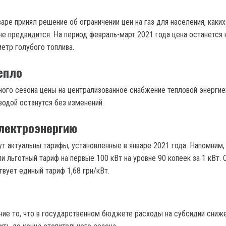
варе принял решение об ограничении цен на газ для населения, каки
не предвидится. На период февраль-март 2021 года цена останется 
метр голубого топлива.
епло
ного сезона цены на централизованное снабжение тепловой энергие
водой останутся без изменений.
лектроэнергию
т актуальны тарифы, установленные в январе 2021 года. Напомним, 
и льготный тариф на первые 100 кВт на уровне 90 копеек за 1 кВт. 
вует единый тариф 1,68 грн/кВт.
ание то, что в государственном бюджете расходы на субсидии сниже