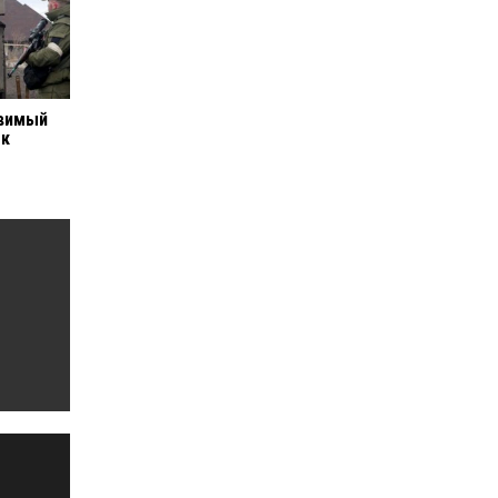
звимый
ок