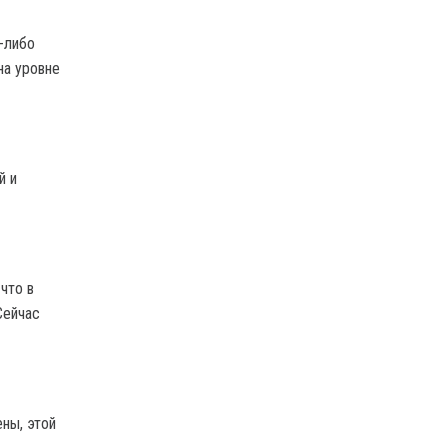
х-либо
на уровне
й и
что в
Сейчас
ны, этой