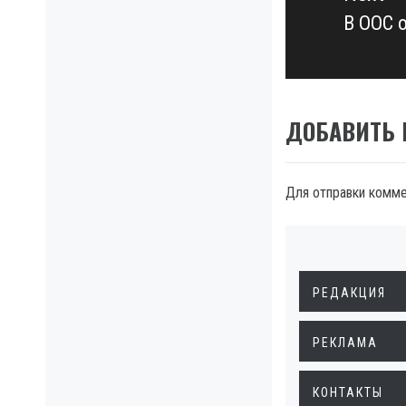
В ООС 
Next
post:
ДОБАВИТЬ
Для отправки комм
РЕДАКЦИЯ
РЕКЛАМА
КОНТАКТЫ