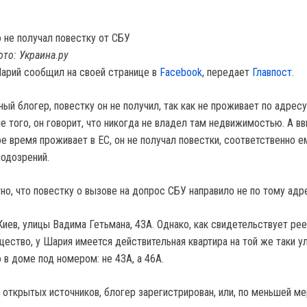
то: Украина.ру
арий сообщил на своей странице в
Facebook
, передает
Главпост.
ый блогер, повестку он не получил, так как не проживает по адресу
е того, он говорит, что никогда не владел там недвижимостью. А вв
е время проживает в ЕС, он не получал повестки, соответственно е
подозрений.
но, что повестку о вызове на допрос СБУ направило не по тому адр
иев, улицы Вадима Гетьмана, 43А. Однако, как свидетельствует рее
ество, у Шария имеется действительная квартира на той же таки у
 в доме под номером: не 43А, а 46А.
 открытых источников, блогер зарегистрирован, или, по меньшей ме