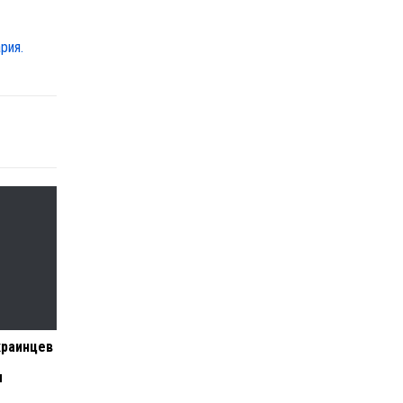
рия.
краинцев
ы