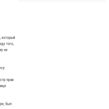
, который
иду того,
му не
есу.
стр прав
лице
ре, был