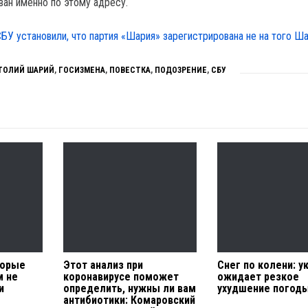
ван именно по этому адресу.
СБУ установили, что партия «Шария» зарегистрирована не на того Ша
ТОЛИЙ ШАРИЙ
,
ГОСИЗМЕНА
,
ПОВЕСТКА
,
ПОДОЗРЕНИЕ
,
СБУ
торые
Этот анализ при
Снег по колени: у
м не
коронавирусе поможет
ожидает резкое
и
определить, нужны ли вам
ухудшение погод
антибиотики: Комаровский