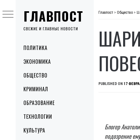
Skip
ГЛАВПОСТ
to
Главпост
>
Общество
>
Ша
content
ШАРИ
СВЕЖИЕ И ГЛАВНЫЕ НОВОСТИ
Primary
ПОЛИТИКА
Menu
ПОВЕ
ЭКОНОМИКА
ОБЩЕСТВО
PUBLISHED ON
17 ФЕВРА
КРИМИНАЛ
ОБРАЗОВАНИЕ
ТЕХНОЛОГИИ
Блогер Анатоли
КУЛЬТУРА
подозрение ему