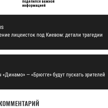
поделился важной
информацией
us
ение лицеисток под Киевом: детали трагедии
us
ч «Динамо» — «Брюгге» будут пускать зрителей
 КОММЕНТАРИЙ