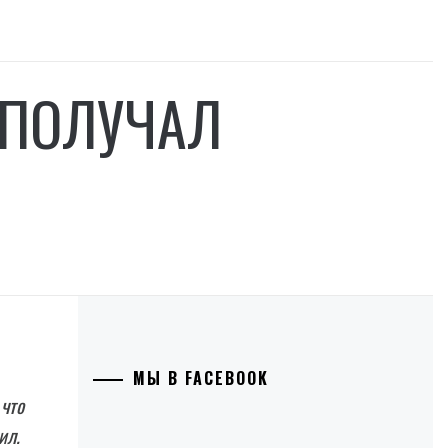
 ПОЛУЧАЛ
МЫ В FACEBOOK
 что
ил.