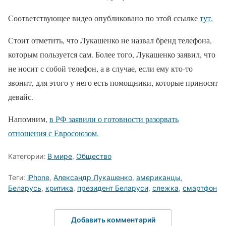
Соответствующее видео опубликовано по этой ссылке
тут.
Стоит отметить, что Лукашенко не назвал бренд телефона,
которым пользуется сам. Более того, Лукашенко заявил, что
не носит с собой телефон, а в случае, если ему кто-то
звонит, для этого у него есть помощники, которые приносят
девайс.
Напомним,
в РФ заявили о готовности разорвать
отношения с Евросоюзом.
Категории:
В мире
,
Общество
Теги:
iPhone
,
Александр Лукашенко
,
американцы
,
Беларусь
,
критика
,
президент Беларуси
,
слежка
,
смартфон
Добавить комментарий