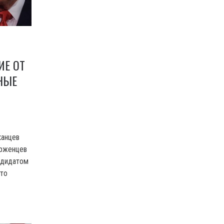
ИЕ ОТ
НЫЕ
канцев
ерженцев
ндидатом
это