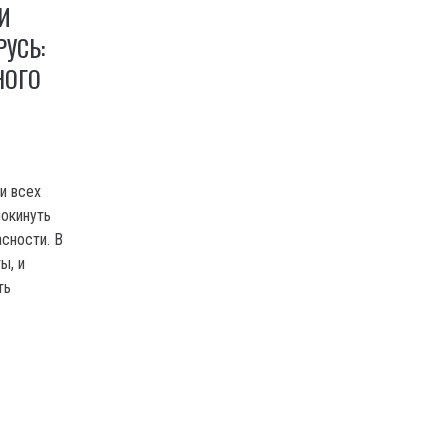
И
УСЬ:
НОГО
и всех
окинуть
сности. B
ы, и
ть