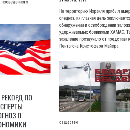
2 НОЯБРЯ, 2023
, проведенного
На территорию Израиля прибыл амер
спецназ, их главная цель заключаетс
обнаружении и освобождении заложн
удерживаемых боевиками XAMAC. Т
заявление прозвучало от представит
Пентагона Кристофера Майера.
 РЕКОРД ПО
КСПЕРТЫ
ОГНОЗ О
ОНОМИКИ
ОБЩЕСТВО