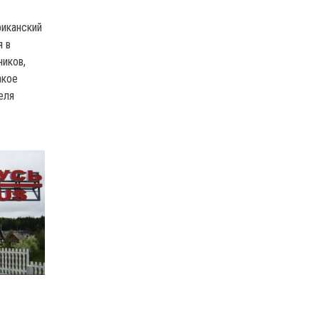
иканский
я в
иков,
акое
еля