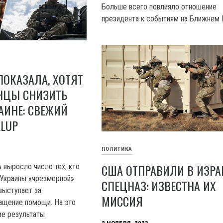
Больше всего повлияло отношение
президента к событиям на Ближнем 
ПОКАЗАЛА, ХОТЯТ
НЦЫ СНИЗИТЬ
АИНЕ: СВЕЖИЙ
LLUP
ПОЛИТИКА
США ОТПРАВИЛИ В ИЗР
выросло число тех, кто
Украины «чрезмерной».
СПЕЦНАЗ: ИЗВЕСТНА ИХ
выступает за
МИССИЯ
ащение помощи. На это
ие результаты