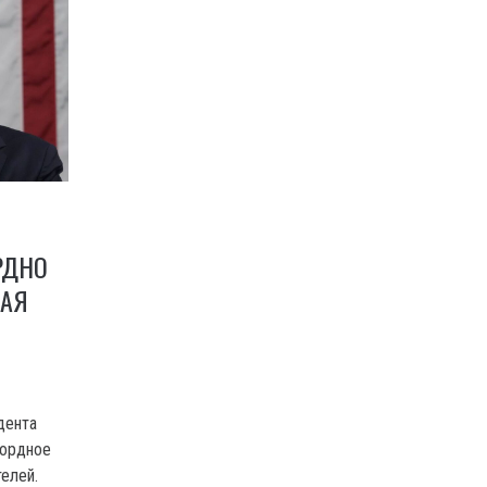
РДНО
НАЯ
дента
кордное
елей.