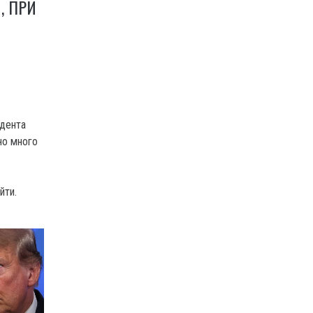
, ПРИ
Х
идента
но много
йти.