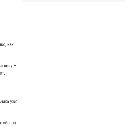
ко, как
агнозу –
ет,
и
ьчика уже
чтобы он