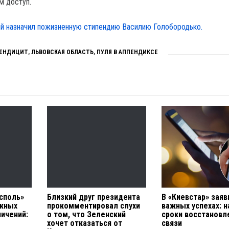
м доступ.
й назначил пожизненную стипендию Василию Голобородько.
ЕНДИЦИТ
,
ЛЬВОВСКАЯ ОБЛАСТЬ
,
ПУЛЯ В АППЕНДИКСЕ
исполь»
Близкий друг президента
В «Киевстар» заяв
ажных
прокомментировал слухи
важных успехах: 
ничений:
о том, что Зеленский
сроки восстановл
хочет отказаться от
связи