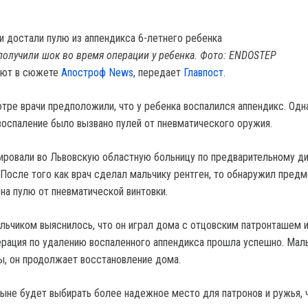
получили шок во время операции у ребенка. Фото: ENDOSTEP
ают в сюжете
Апостроф News
, передает
Главпост
.
тре врачи предположили, что у ребенка воспалился аппендикс. Одна
воспаление было вызвано пулей от пневматического оружия.
ировали во Львовскую областную больницу по предварительному ди
 После того как врач сделал мальчику рентген, то обнаружил предм
на пулю от пневматической винтовки.
альчиком выяснилось, что он играл дома с отцовским патронташем 
ерация по удалению воспаленного аппендикса прошла успешно. Мал
ы, он продолжает восстановление дома.
тныне будет выбирать более надежное место для патронов и ружья, 