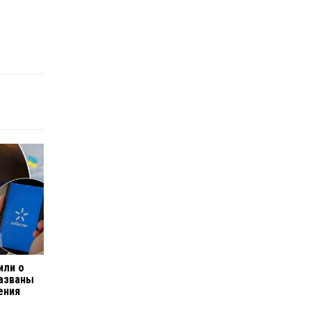
или о
названы
ения