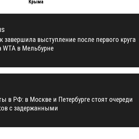
Крыма
us
к завершила выступление после первого круга
us
а WTA в Мельбурне
ты в РФ: в Москве и Петербурге стоят очереди
ков с задержанными