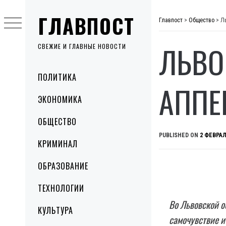
Skip
ГЛАВПОСТ
to
Главпост
>
Общество
>
Л
content
ЛЬВО
СВЕЖИЕ И ГЛАВНЫЕ НОВОСТИ
Primary
ПОЛИТИКА
Menu
АППЕ
ЭКОНОМИКА
ОБЩЕСТВО
PUBLISHED ON
2 ФЕВРАЛ
КРИМИНАЛ
ОБРАЗОВАНИЕ
ТЕХНОЛОГИИ
Во Львовской о
КУЛЬТУРА
самочувствие и