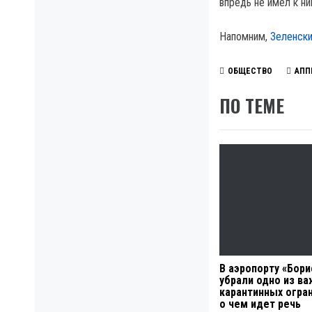
впредь не имел к ни
Напомним,
Зеленски
ОБЩЕСТВО
АПП
ПО ТЕМЕ
В аэропорту «Бор
убрали одно из в
карантинных огра
о чем идет речь