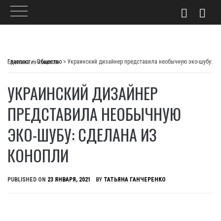
Skip
to
Главпост
>
Общество
>
Украинский дизайнер представила необычную эко-шубу: сделана из конопли
content
УКРАИНСКИЙ ДИЗАЙНЕР
ПРЕДСТАВИЛА НЕОБЫЧНУЮ
ЭКО-ШУБУ: СДЕЛАНА ИЗ
КОНОПЛИ
PUBLISHED ON
23 ЯНВАРЯ, 2021
BY
ТАТЬЯНА ГАНЧЕРЕНКО