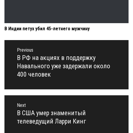
В Индии петух убил 45-летнего мужчину
Навигация
по
Previous
записям
В РФ на акциях в поддержку
Previous
post:
Навального уже задержали около
400 человек
Next
В США умер знаменитый
Next
post:
телеведущий Ларри Кинг