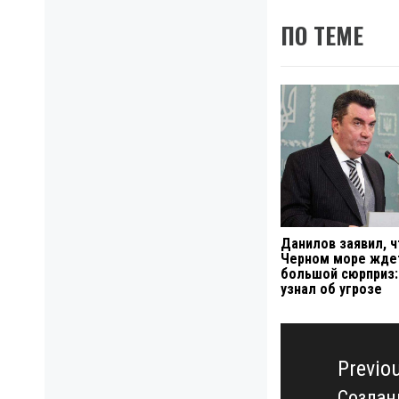
ПО ТЕМЕ
Данилов заявил, ч
Черном море жде
большой сюрприз:
узнал об угрозе
Навигация
по
Previo
записям
Создан