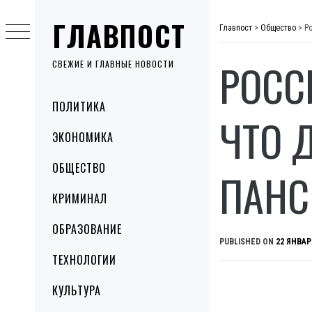
Skip
ГЛАВПОСТ
to
Главпост
>
Общество
>
Р
content
РОСС
СВЕЖИЕ И ГЛАВНЫЕ НОВОСТИ
Primary
ПОЛИТИКА
Menu
ЧТО 
ЭКОНОМИКА
ОБЩЕСТВО
ПАНС
КРИМИНАЛ
ОБРАЗОВАНИЕ
PUBLISHED ON
22 ЯНВАР
ТЕХНОЛОГИИ
КУЛЬТУРА