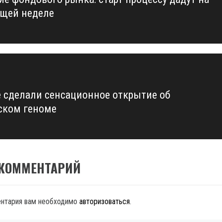
us
щей неделе
 сделали сенсационное открытие об
ском геноме
 КОММЕНТАРИЙ
ентария вам необходимо
авторизоваться
.