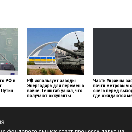
то РФ в
РФ использует заводы
Часть Украины за
т
Энергодара для перемен в
почти метровым 
 Путин
войне: Генштаб узнал, что
снега перед выхо
получают оккупанты
где ожидаются м
us
ие фондового рынка: старт процессу дадут на