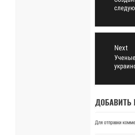
Previo
следую
post:
Next
Ученые
Next
украин
post:
ДОБАВИТЬ
Для отправки комм