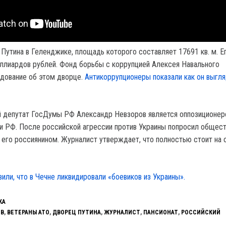
 Путина в Геленджике, площадь которого составляет 17691 кв. м. Е
ллиардов рублей. Фонд борьбы с коррупцией Алексея Навального
дование об этом дворце.
Антикоррупционеры показали как он выгл
й депутат ГосДумы РФ Александр Невзоров является оппозиционе
 РФ. После российской агрессии против Украины попросил общес
 его россиянином. Журналист утверждает, что полностью стоит на 
вили, что в Чечне ликвидировали «боевиков из Украины».
КА
ОВ
,
ВЕТЕРАНЫ АТО
,
ДВОРЕЦ ПУТИНА
,
ЖУРНАЛИСТ
,
ПАНСИОНАТ
,
РОССИЙСКИЙ