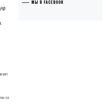
МЫ В FACEBOOK
 РФ
.
агает
тно со