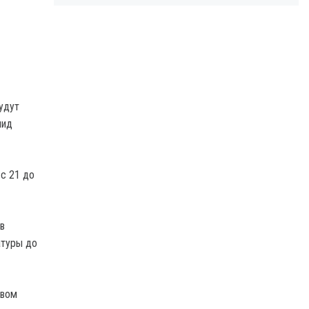
удут
нид
 с 21 до
в
атуры до
твом