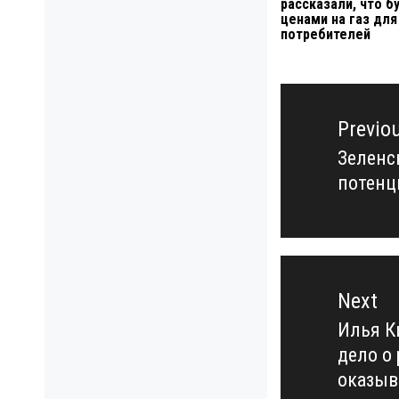
рассказали, что б
ценами на газ для
потребителей
Навигация
по
Previo
записям
Зеленс
Previo
потенц
post:
Next
Илья К
Next
дело о
post:
оказыв