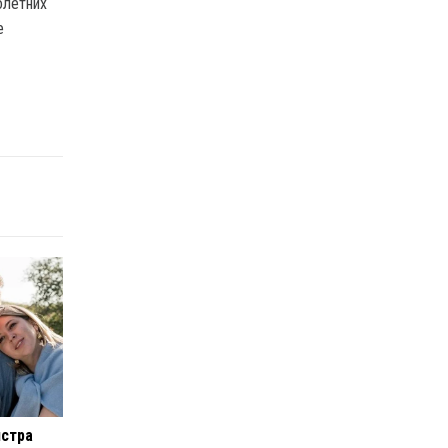
олетних
е
истра