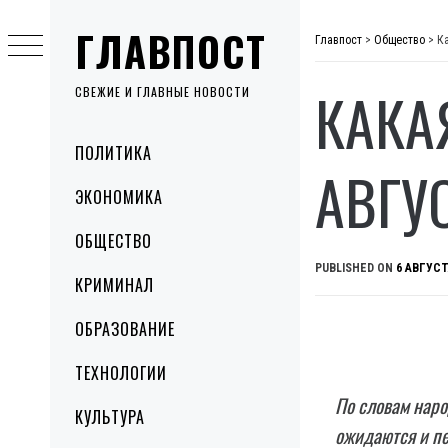
Skip
ГЛАВПОСТ
to
Главпост
>
Общество
>
К
content
КАКА
СВЕЖИЕ И ГЛАВНЫЕ НОВОСТИ
Primary
ПОЛИТИКА
Menu
АВГУ
ЭКОНОМИКА
ОБЩЕСТВО
PUBLISHED ON
6 АВГУСТ
КРИМИНАЛ
ОБРАЗОВАНИЕ
ТЕХНОЛОГИИ
По словам наро
КУЛЬТУРА
ожидаются и п