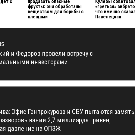
удет с
продавать опасные
Кулебы советова
фрукты: они обработаны
«греться» вибрат
веществом для борьбы с
что именно сказа
клещами
Павелецкая
us
кий и Федоров провели встречу с
us
иальными инвесторами
ива: Офис Генпрокурора и СБУ пытаются замять
 разворовывании 2,7 миллиарда гривен,
ая давление на ОПЗЖ