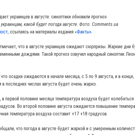
украинцам, какой будет погода августе. Фото: Comments.ua
пост
, ссылаясь на материалы издания
«Факты».
тмечает, что в августе украинцев ожидают сюрпризы. Жаркие дни б
еменными дождями. Такой прогноз озвучил народный синоптик Лео
что осадки ожидаются в начале месяца, с 5 по 9 августа, и в конце,
м в последних числах августа будет очень жарко.
, в первой половине месяца температура воздуха будет колебаться 
радусов. Во второй половине августа ожидается повышение темпер
чная температура воздуха составит +17 +18 градусов.
общали, что погода в августе будет жаркой и с умеренным количес