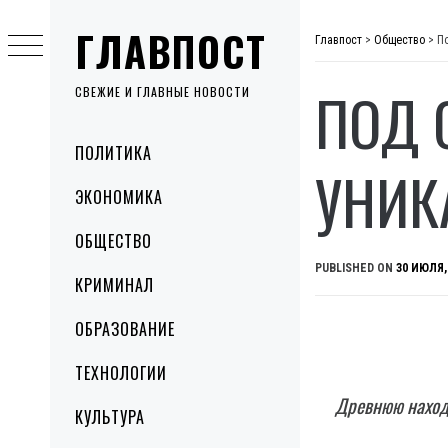
Skip
ГЛАВПОСТ
to
Главпост
>
Общество
>
П
content
ПОД 
СВЕЖИЕ И ГЛАВНЫЕ НОВОСТИ
Primary
ПОЛИТИКА
Menu
УНИК
ЭКОНОМИКА
ОБЩЕСТВО
PUBLISHED ON
30 ИЮЛЯ,
КРИМИНАЛ
ОБРАЗОВАНИЕ
ТЕХНОЛОГИИ
Древнюю наход
КУЛЬТУРА