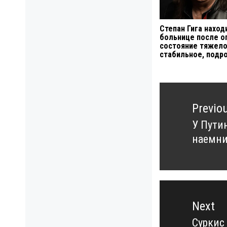
Степан Гига наход
больнице после о
состояние тяжело
стабильное, подр
Навигация
по
Previo
записям
У Пути
Previo
наемни
post:
Next
Суркис
Next