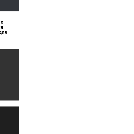
ые
ся
для