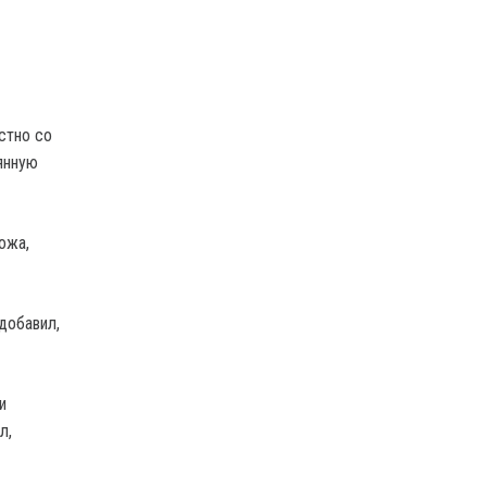
стно со
янную
ожа,
добавил,
и
л,