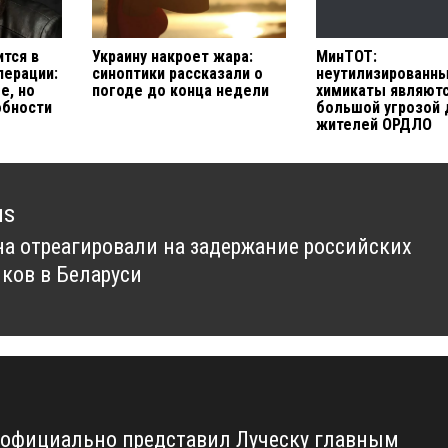
ится в
Украину накроет жара:
МинТОТ:
перации:
синоптики рассказали о
неутилизированн
е, но
погоде до конца недели
химикаты являют
обности
большой угрозой 
жителей ОРДЛО
us
на отреагировали на задержание российских
us
ков в Беларуси
 официально представил Луческу главным