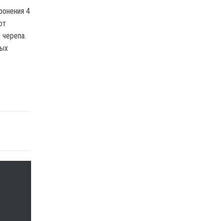
ронения 4
от
 черепа.
ных