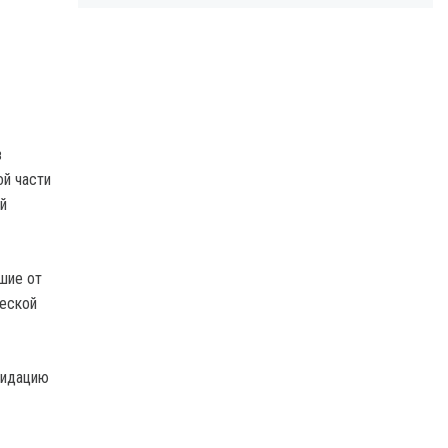
в
ой части
й
шие от
ческой
видацию