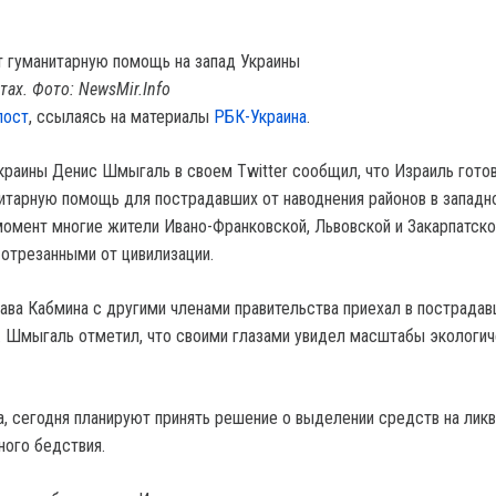
ах. Фото: NewsMir.Info
пост
, ссылаясь на материалы
РБК-Украина
.
раины Денис Шмыгаль в своем Twitter сообщил, что Израиль гото
итарную помощь для пострадавших от наводнения районов в западн
момент многие жители Ивано-Франковской, Львовской и Закарпатско
 отрезанными от цивилизации.
лава Кабмина с другими членами правительства приехал в пострадав
. Шмыгаль отметил, что своими глазами увидел масштабы экологи
, сегодня планируют принять решение о выделении средств на лик
ного бедствия.