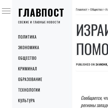
Skip
ГЛАВПОСТ
to
Главпост
>
Общество
>
И
content
ИЗРА
СВЕЖИЕ И ГЛАВНЫЕ НОВОСТИ
Primary
ПОЛИТИКА
Menu
ПОМО
ЭКОНОМИКА
ОБЩЕСТВО
PUBLISHED ON
24 ИЮНЯ,
КРИМИНАЛ
ОБРАЗОВАНИЕ
ТЕХНОЛОГИИ
Сообщается, чт
КУЛЬТУРА
регионы запад