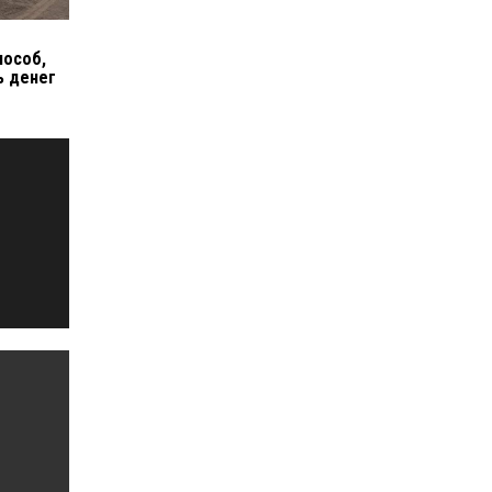
пособ,
ь денег