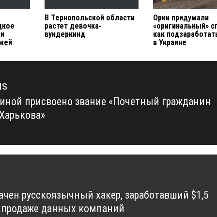
В Тернопольской области
Орки придумали
дкое
растет девочка-
«оригинальный» с
ви
вундеркинд
как подзаработат
ожей
в Украине
us
иной присвоено звание «Почетный гражданин
us
 Харькова»
ачен русскоязычный хакер, заработавший $1,5
 продаже данных компаний