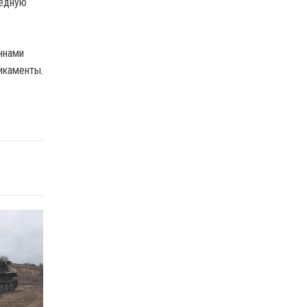
редную
ннами
икаменты.