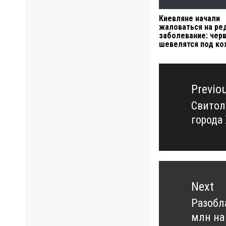
Киевляне начали
жаловаться на ре
заболевание: чер
шевелятся под к
Навигация
по
Previo
записям
Свитол
Previo
города
post:
Next
Разобл
Next
млн на
post: