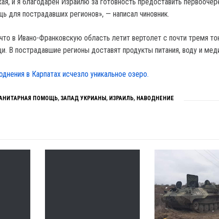
кая, и я благодарен Израилю за готовность предоставить первооче
ь для пострадавших регионов», — написал чиновник.
что в Ивано-Франковскую область летит вертолет с почти тремя то
и. В пострадавшие регионы доставят продукты питания, воду и мед
воднения в Карпатах исчезло уникальное озеро.
АНИТАРНАЯ ПОМОЩЬ
,
ЗАПАД УКРИАНЫ
,
ИЗРАИЛЬ
,
НАВОДНЕНИЕ