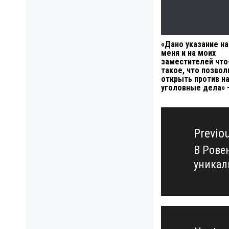
«Дано указание на
меня и на моих
заместителей что
такое, что позвол
открыть против н
уголовные дела» 
Навигация
по
Previo
записям
В Рове
Previo
уникал
post: