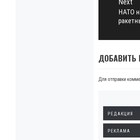
Next
НАТО н
Next
ракетн
post:
ДОБАВИТЬ
Для отправки комм
РЕДАКЦИЯ
РЕКЛАМА