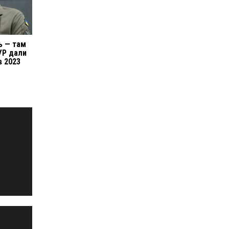
ь — там
ГУР дали
в 2023