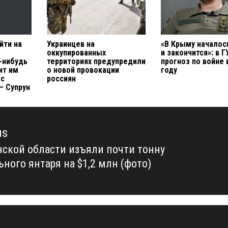
йти на
Украинцев на
«В Крыму началос
оккупированных
и закончится»: в 
-нибудь
территориях предупредили
прогноз по войне 
ит им
о новой провокации
году
ас
россиян
— Супрун
us
нской области изъяли почти тонну
us
ьного янтаря на $1,2 млн (фото)