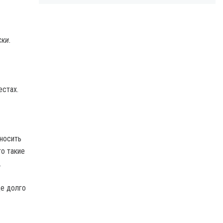
ски.
естах.
 носить
о такие
.
ще долго