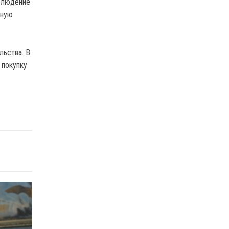
облюдение
вную
льства. В
 покупку