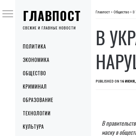
Skip
ГЛАВПОСТ
to
Главпост
>
Общество
>
В
content
В УК
СВЕЖИЕ И ГЛАВНЫЕ НОВОСТИ
Primary
ПОЛИТИКА
Menu
НАРУ
ЭКОНОМИКА
ОБЩЕСТВО
PUBLISHED ON
16 ИЮНЯ,
КРИМИНАЛ
ОБРАЗОВАНИЕ
ТЕХНОЛОГИИ
В правительств
КУЛЬТУРА
маску в общест