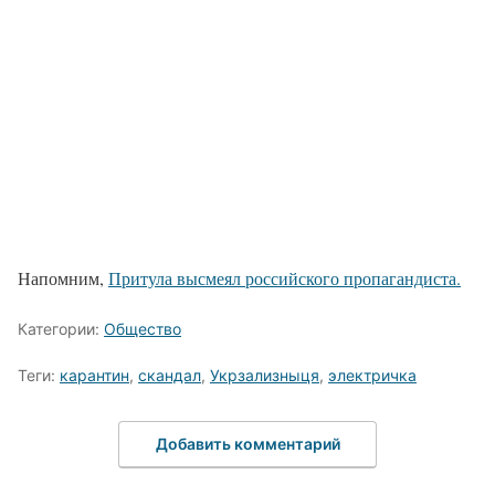
Напомним,
Притула высмеял российского пропагандиста.
Категории:
Общество
Теги:
карантин
,
скандал
,
Укрзализныця
,
электричка
Добавить комментарий