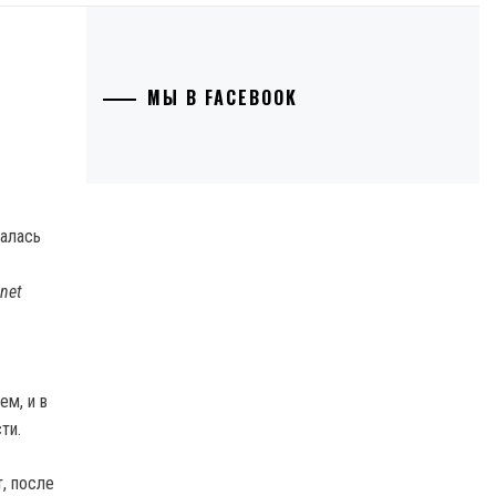
МЫ В FACEBOOK
net
ем, и в
ти.
, после