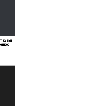
т кутьи
енко: