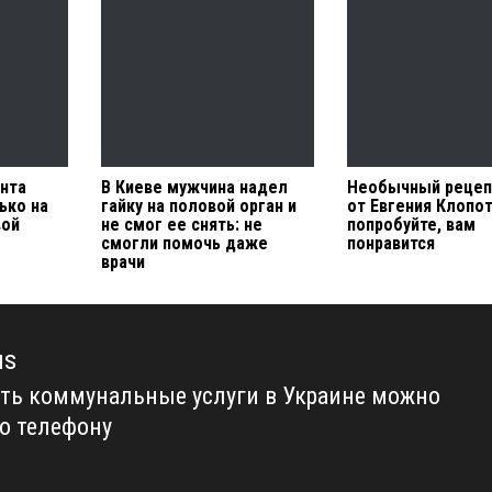
нта
В Киеве мужчина надел
Необычный рецеп
ько на
гайку на половой орган и
от Евгения Клопот
вой
не смог ее снять: не
попробуйте, вам
смогли помочь даже
понравится
врачи
us
ть коммунальные услуги в Украине можно
us
по телефону