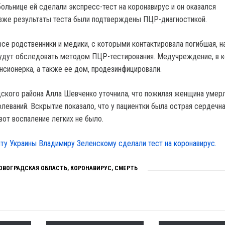
больнице ей сделали экспресс-тест на коронавирус и он оказался
зже результаты теста были подтверждены ПЦР-диагностикой.
все родственники и медики, с которыми контактировала погибшая, н
будут обследовать методом ПЦР-тестирования. Медучреждение, в 
нсионерка, а также ее дом, продезинфицировали.
ского района Алла Шевченко уточнила, что пожилая женщина умерл
леваний. Вскрытие показало, что у пациентки была острая сердечн
вот воспаление легких не было.
ту Украины Владимиру Зеленскому сделали тест на коронавирус.
ОВОГРАДСКАЯ ОБЛАСТЬ
,
КОРОНАВИРУС
,
СМЕРТЬ