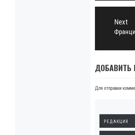
Next
Франци
Next
post:
ДОБАВИТЬ
Для отправки комм
РЕДАКЦИЯ