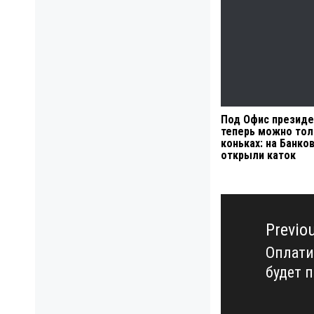
Под Офис президе
теперь можно тол
коньках: на Банко
открыли каток
Навигация
по
Previo
записям
Оплати
Previo
будет 
post: