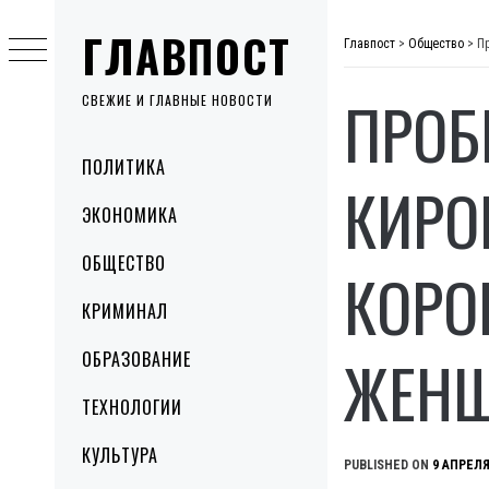
Skip
ГЛАВПОСТ
to
Главпост
>
Общество
>
П
content
ПРОБ
СВЕЖИЕ И ГЛАВНЫЕ НОВОСТИ
Primary
ПОЛИТИКА
Menu
КИРО
ЭКОНОМИКА
ОБЩЕСТВО
КОРО
КРИМИНАЛ
ЖЕН
ОБРАЗОВАНИЕ
ТЕХНОЛОГИИ
КУЛЬТУРА
PUBLISHED ON
9 АПРЕЛЯ