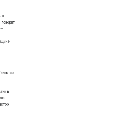
ь в
— говорит
 —
нщина-
аинство.
тин в
жна
ектор