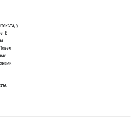
текста, у
е. В
бы
 Павел
ные
онами.
сты.