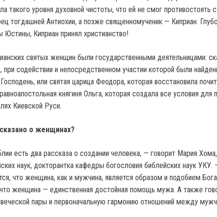
ла такого уровня духовной чистоты, что ей не смог противостоять 
ц тогдашней Антиохии, а позже священномученик — Киприан. Глуб
ы Юстины, Киприан принял христианство!
ианских святых женщин были государственными деятельницами: с
а, при содействии и непосредственном участии которой были найде
Господень, или святая царица Феодора, которая восстановила почи
 равноапостольная княгиня Ольга, которая создала все условия для 
млях Киевской Руси.
 сказано о женщинах?
блии есть два рассказа о создании человека, — говорит Мария Хома,
йских наук, докторантка кафедры богословия библейских наук УКУ. 
ся, что женщина, как и мужчина, является образом и подобием Бога
 что женщина — единственная достойная помощь мужа. А также гов
овеческой пары и первоначальную гармонию отношений между мужч