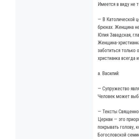
Имеется в виду не т
— В Католической ц
брюках. Женщина не
Юлия Завадская, гл
Женщина-христианка
заботиться только 
христианка всегда 
а. Василий:
— Супружество явля
Человек может выби
— Тексты Священног
Церкви — это приор
покрывать голову, 
Богословской семин