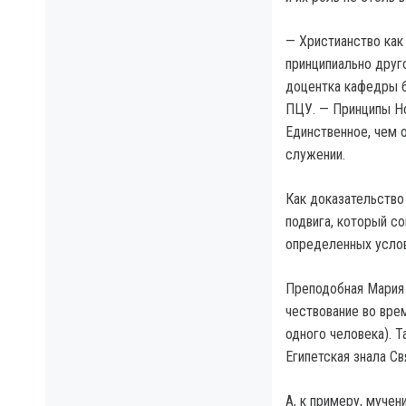
— Христианство как
принципиально друг
доцентка кафедры б
ПЦУ. — Принципы Н
Единственное, чем 
служении.
Как доказательство
подвига, который с
определенных услов
Преподобная Мария 
чествование во врем
одного человека). 
Египетская знала Св
А, к примеру, муче