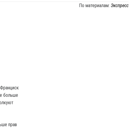
По материалам:
Экспресс
 Франциск
се больше
толкуют
ьше прав