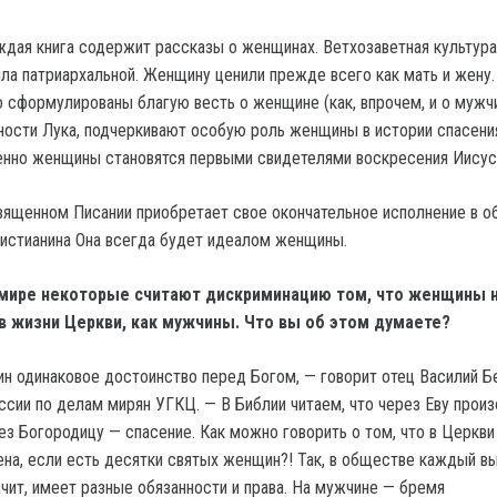
ждая книга содержит рассказы о женщинах. Ветхозаветная культура
ла патриархальной. Женщину ценили прежде всего как мать и жену
о сформулированы благую весть о женщине (как, впрочем, и о мужчи
тности Лука, подчеркивают особую роль женщины в истории спасени
енно женщины становятся первыми свидетелями воскресения Иисус
ященном Писании приобретает свое окончательное исполнение в о
истианина Она всегда будет идеалом женщины.
мире некоторые считают дискриминацию том, что женщины 
в жизни Церкви, как мужчины. Что вы об этом думаете?
н одинаковое достоинство перед Богом, — говорит отец Василий Б
сии по делам мирян УГКЦ. — В Библии читаем, что через Еву прои
ез Богородицу — спасение. Как можно говорить о том, что в Церкви
а, если есть десятки святых женщин?! Так, в обществе каждый в
ачит, имеет разные обязанности и права. На мужчине — бремя