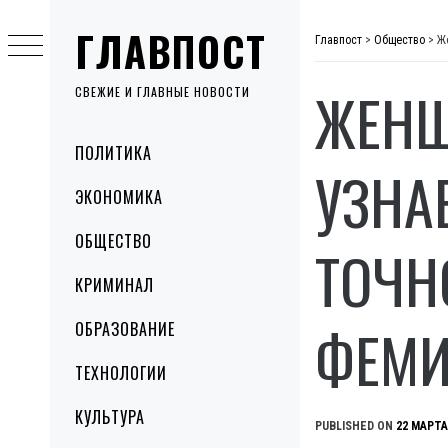
Skip
ГЛАВПОСТ
to
Главпост
>
Общество
>
Ж
content
ЖЕНЩ
СВЕЖИЕ И ГЛАВНЫЕ НОВОСТИ
Primary
ПОЛИТИКА
Menu
УЗНА
ЭКОНОМИКА
ОБЩЕСТВО
ТОЧН
КРИМИНАЛ
ФЕМИ
ОБРАЗОВАНИЕ
ТЕХНОЛОГИИ
КУЛЬТУРА
PUBLISHED ON
22 МАРТА