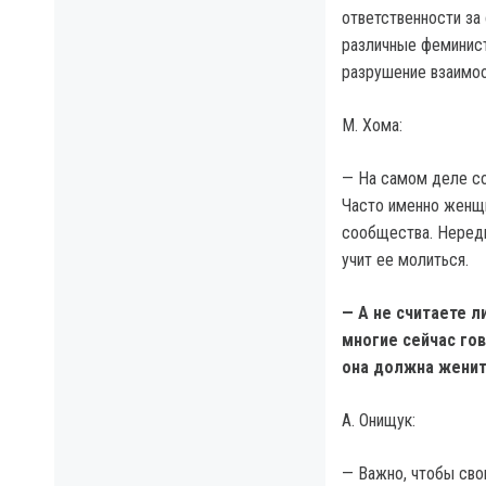
ответственности за
различные феминист
разрушение взаимоо
М. Хома:
— На самом деле со
Часто именно женщи
сообщества. Нередк
учит ее молиться.
— А не считаете 
многие сейчас гов
она должна женит
А. Онищук:
— Важно, чтобы сво