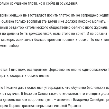
олько искушение плоти, но и соблазн осуждения.
еркви женщин не заставляют носить платок, им не запрещено ходит
 обязана только воспитывать детей и не должна покорно молчать, 
авный редактор католического общественно-религиозного журнала.
 не должна быть домохозяйкой, если этого не хочет. И не обязана
о карьере, если хочет больше времени посвятить семье. То есть же
имеет выбор.
ется Таинством, освященным Церковью, но оно не єдиноспасаюче Т
рать, создавать семью или нет.
о Писания дают основания утверждать, что обучение библейских ис
итет мужчин. В Божьем Слове также отмечается, что женщина дол
когда молится или пророчествует, — замечает Владимир Салайдяк, р
арии Церкви христиан веры евангельской Украины.