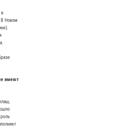
 в
. В Новом
не).
я
а.
бразе
не имеют
елаш,
зошло
 роль
ыполняет