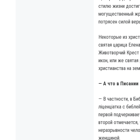
стилю жизни достиг
могущественный жре
потрясен силой вер
Некоторые из христ
святая царица Елен
Животворчий Крест 
икон, или же святая
христианства на зе
— А что в Писании
— В частности, в Би
ліценціатка с библе
первой подчеркивает
второй отмечается,
неразрывности чел
женщиной.