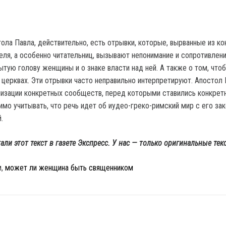
ола Павла, действительно, есть отрывки, которые, вырванные из кон
еля, а особенно читательниц, вызывают непонимание и сопротивлени
ытую голову женщины и о знаке власти над ней. А также о том, что
церквах. Эти отрывки часто неправильно интерпретируют. Апостол
лизации конкретных сообществ, перед которыми ставились конкрет
мо учитывать, что речь идет об иудео-греко-римский мир с его зак
.
али этот текст в газете Экспресс. У нас — только оригинальные тек
м,
может ли женщина быть священником