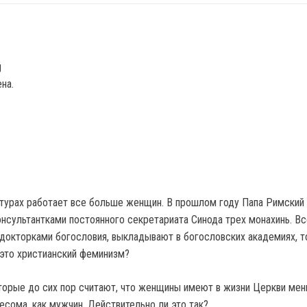
g
на.
ктурах работает все больше женщин. В прошлом году Папа Римский
онсультантками постоянного секретариата Синода трех монахинь. В
докторками богословия, выкладывают в богословских академиях, 
это христианский феминизм?
торые до сих пор считают, что женщины имеют в жизни Церкви мен
весома, как мужчин. Действительно ли это так?