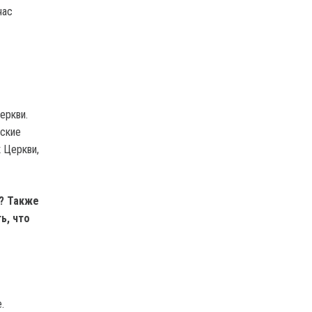
час
еркви.
дские
 Церкви,
е? Также
ь, что
.