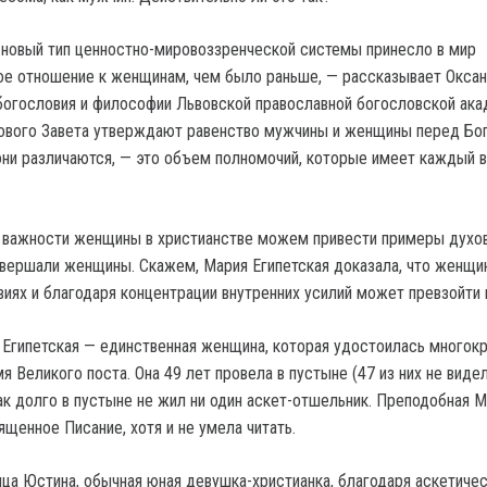
 новый тип ценностно-мировоззренческой системы принесло в мир
ое отношение к женщинам, чем было раньше, — рассказывает Оксан
огословия и философии Львовской православной богословской ак
ового Завета утверждают равенство мужчины и женщины перед Бо
они различаются, — это объем полномочий, которые имеет каждый в
 важности женщины в христианстве можем привести примеры духо
овершали женщины. Скажем, Мария Египетская доказала, что женщи
иях и благодаря концентрации внутренних усилий может превзойти 
Египетская — единственная женщина, которая удостоилась многок
я Великого поста. Она 49 лет провела в пустыне (47 из них не видел
Так долго в пустыне не жил ни один аскет-отшельник. Преподобная 
ященное Писание, хотя и не умела читать.
ница Юстина, обычная юная девушка-христианка, благодаря аскетиче