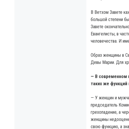
В Ветхом Завете ка
большой степени бы
Завете окончательн
Евангелисты, в час
человечества. И им
Образ женщины в Св
Девы Марии. Для хр
— В современном 
таких же функций 
— У женщин и мужчи
председатель Комис
грехопадение, а чер
женщины недооценен
свою функцию, а зн