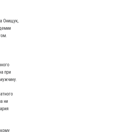
а Онищук,
адемии
гом.
вного
на при
мужчину.
ратного
а ни
Мария
скому