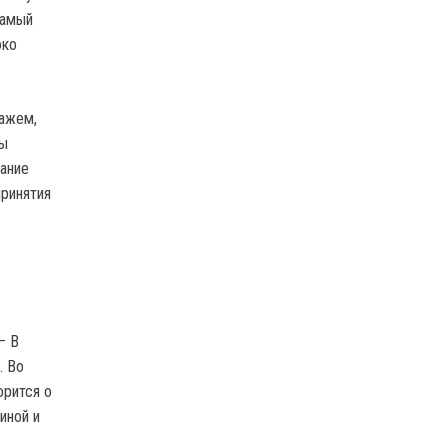
самый
око
кажем,
ны
тание
принятия
— В
. Во
орится о
иной и