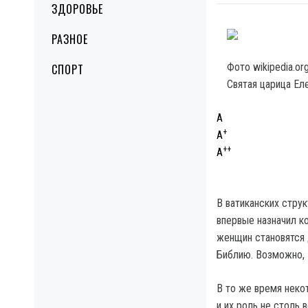
ЗДОРОВЬЕ
РАЗНОЕ
Фото wikipedia.or
СПОРТ
Святая царица Еле
A
+
A
++
A
В ватиканских стру
впервые назначил к
женщин становятся 
Библию. Возможно, 
В то же время неко
и их роль не столь 