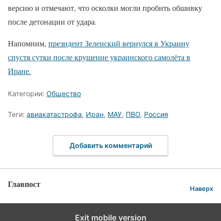
версию и отмечают, что осколки могли пробить обшивку
после детонации от удара.
Напомним,
президент Зеленский вернулся в Украину
спустя сутки после крушение украинского самолёта в
Иране.
Категории:
Общество
Теги:
авиакатастрофа
,
Иран
,
МАУ
,
ПВО
,
Россия
Добавить комментарий
Главпост
Наверх
Exit mobile version