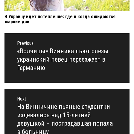
В Украину идет потепление: где и когда ожидаются
жаркие дни
Навигация
по
Previous
записям
«Волчицы» Винника льют слезы:
Previous
post:
украинский певец переезжает в
Германию
Next
На Винничине пьяные студентки
Next
post:
издевались над 15-летней
девушкой – пострадавшая попала
в больницу