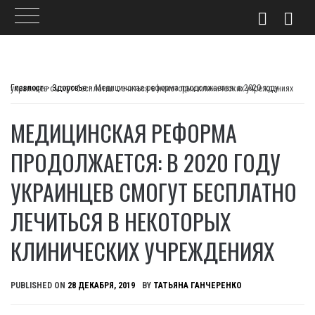
Skip
to
Главпост
>
Здоровье
>
Медицинская реформа продолжается: в 2020 году украинцев смогут бесплатно лечиться в некоторых клинических учреждениях
content
МЕДИЦИНСКАЯ РЕФОРМА
ПРОДОЛЖАЕТСЯ: В 2020 ГОДУ
УКРАИНЦЕВ СМОГУТ БЕСПЛАТНО
ЛЕЧИТЬСЯ В НЕКОТОРЫХ
КЛИНИЧЕСКИХ УЧРЕЖДЕНИЯХ
PUBLISHED ON
28 ДЕКАБРЯ, 2019
BY
ТАТЬЯНА ГАНЧЕРЕНКО