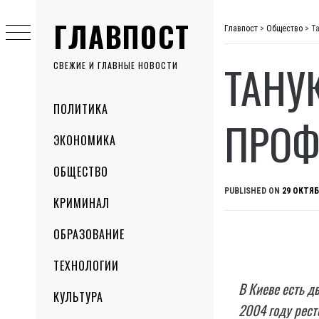
Skip
ГЛАВПОСТ
to
Главпост
>
Общество
>
Т
content
ТАНУ
СВЕЖИЕ И ГЛАВНЫЕ НОВОСТИ
Primary
ПОЛИТИКА
Menu
ПРОФ
ЭКОНОМИКА
ОБЩЕСТВО
PUBLISHED ON
29 ОКТЯБ
КРИМИНАЛ
ОБРАЗОВАНИЕ
ТЕХНОЛОГИИ
В Киеве есть д
КУЛЬТУРА
2004 году рес