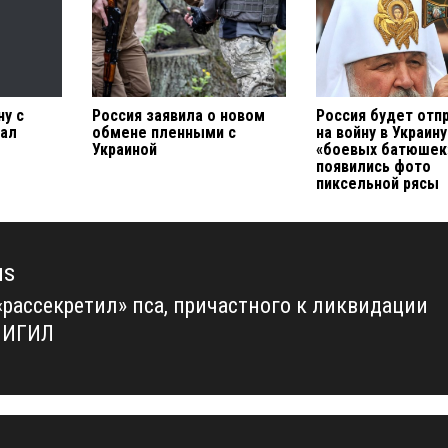
ну с
Россия заявила о новом
Россия будет отп
пал
обмене пленными с
на войну в Украину
Украиной
«боевых батюшек
появились фото
пиксельной рясы
us
«рассекретил» пса, причастного к ликвидации
us
 ИГИЛ