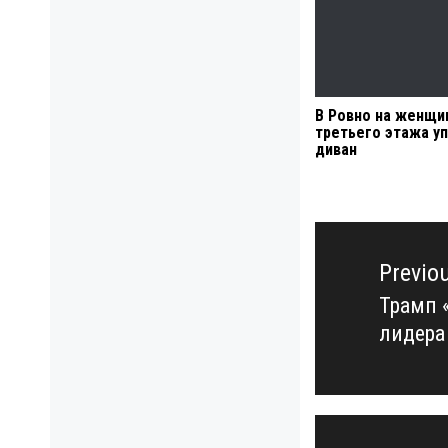
В Ровно на женщи
третьего этажа у
диван
Навигация
по
Previo
записям
Трамп 
Previo
лидера
post: