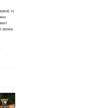
ервой, то
ожно
лиент
е звонка.
т