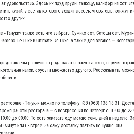
ат удовольствие. Здесь их пруд пруди: танкецу, калифорния хот, ига
тить курай, в состав которого входит лосось, угорь, сыр, конжут и
ество других.
е «Тануки» также есть что выбрать: Сумико сет, Сатоши сет, Мурак
Diamond De Luxe и Ultimate De Luxe, а также для веганов — Вегетар
редставлены различного рода салаты, закуски, супы, горячие страв
алкогольные напои, соусы и множество другого. Рассказывать можно
робовать.
 ресторане «Тануки» можно по телефону +38 (063) 138 13 31. Доста
время работы ресторана — с воскресения по четверг с 10:00 до 23:
 10:00 до 00:00. То есть заказать еду можно семь дней в неделю. З
60 минут или быстрее. За саму доставку платить не нужно, она
платно.