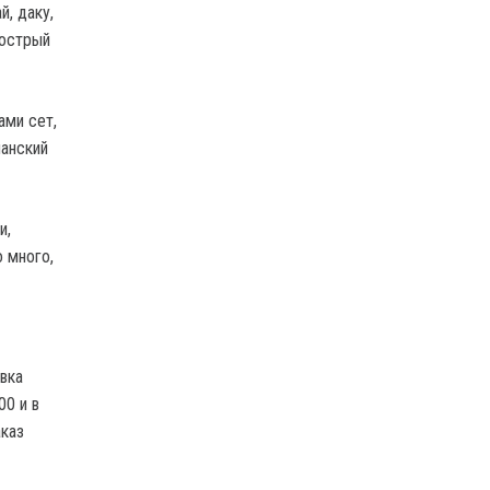
й, даку,
 острый
ами сет,
ианский
и,
 много,
вка
00 и в
аказ