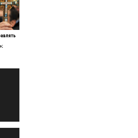
равлять
»: