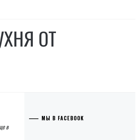
УХНЯ ОТ
МЫ В FACEBOOK
ще в