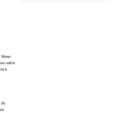
. Меню
жно найти
ов в
 Из
лов