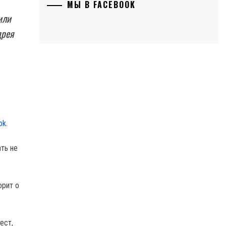
МЫ В FACEBOOK
или
дрея
ok.
ть не
орит о
ест,