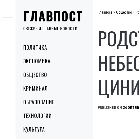
Skip
ГЛАВПОСТ
to
Главпост
>
Общество
>
Р
content
РОДС
СВЕЖИЕ И ГЛАВНЫЕ НОВОСТИ
Primary
ПОЛИТИКА
Menu
НЕБЕ
ЭКОНОМИКА
ОБЩЕСТВО
ЦИНИ
КРИМИНАЛ
ОБРАЗОВАНИЕ
PUBLISHED ON
24 ОКТЯБ
ТЕХНОЛОГИИ
КУЛЬТУРА