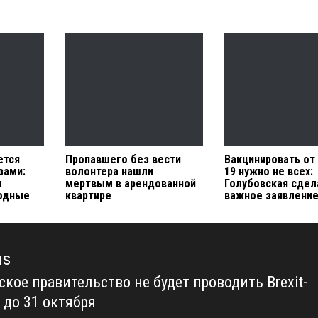
ется
Пропавшего без вести
Вакцинировать от
зами:
волонтера нашли
19 нужно не всех:
и
мертвым в арендованной
Голубовская сдел
ходные
квартире
важное заявлени
us
кое правительство не будет проводить Brexit-
us
 до 31 октября