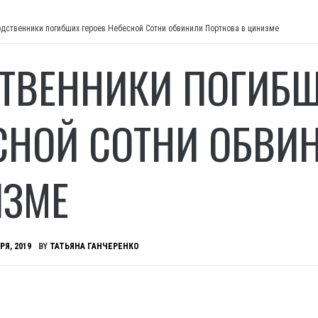
одственники погибших героев Небесной Сотни обвинили Портнова в цинизме
ТВЕННИКИ ПОГИБШ
СНОЙ СОТНИ ОБВИ
ЗМЕ
РЯ, 2019
BY
ТАТЬЯНА ГАНЧЕРЕНКО