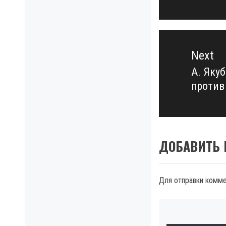
Next
А. Яку
Next
против
post:
ДОБАВИТЬ
Для отправки комм