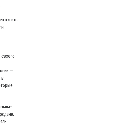
.
ех купить
ли
 своего
ковии —
 в
которые
альных
родине,
нязь