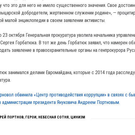
у что это для него не имело существенного значения. Свое достоин
 рыцарской добродетели, жертвенном служении родине», — процити
ой малой энциклопедии в своем заявлении активисты.
о 23 октября Генеральная прокуратура уволила начальника управлен
Сергея Горбатюка. В тот же день Горбатюк заявил, что намерен об
подать заявление в правоохранительные органы на генпрокурора Рус
атюк занимался делами Евромайдана, которые с 2014 года расслед
атура.
рновол обвинила «Центр противодействия коррупции» в связях с б
 администрации президента Януковича Андреем Портновым.
РЕЙ ПОРТНОВ
,
ГЕРОИ
,
НЕБЕСНАЯ СОТНЯ
,
ЦИНИЗМ