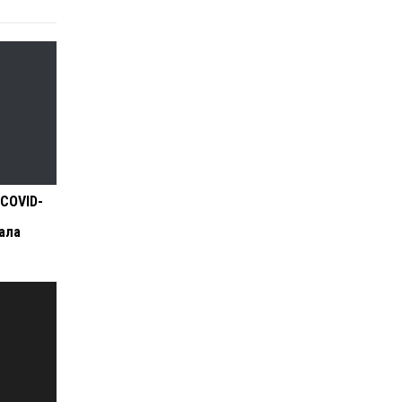
 COVID-
ала
е