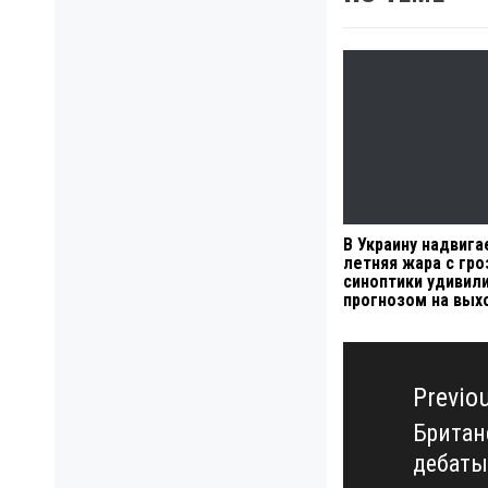
В Украину надвига
летняя жара с гро
синоптики удивил
прогнозом на вы
Навигация
по
Previo
записям
Британс
Previo
дебаты
post: