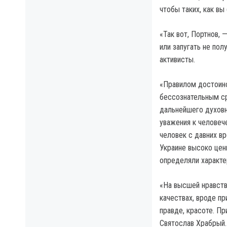
чтобы таких, как вы
«Так вот, Портнов, 
или запугать не пол
активисты.
«Правилом достоинс
бессознательным ср
дальнейшего духовн
уважения к человече
человек с давних вр
Украине высоко цен
определяли характер
«На высшей нравств
качествах, вроде пр
правде, красоте. П
Святослав Храбрый.