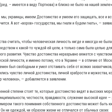
 (ред. – имеется в виду Портнова) и близко не было на нашей земле»
— мы, украинцы, имеем Достоинство и умеем его защищать, все и вс
учится. А вот «воров» государства, мы гнали и будем гнать», — заяви
тва считать, чтобы человеческая личность нигде и никогда не была
едством к какой-то чуждой ей цели, а только сама была целью для
ого развития. Чувство достоинства неразрывно вяжется с чувством
ской личности, и именно потому, что в Украине — в отличие от Мос
емен был свободным и умел отстаивать себя от всяких захватчиков,
ились чувство личной достоинства, личной храбрости и мужества, 
 человека», — добавляется в заявлении.
енной степени стоят те, которые достоинство видят в высоких мор
инципиальности, честности, правдивости, служение высокой идее — 
римером такого понимания собственного достоинства может быть к
 Он ни одеждой, ни образом жизни не отличался от обычных своих