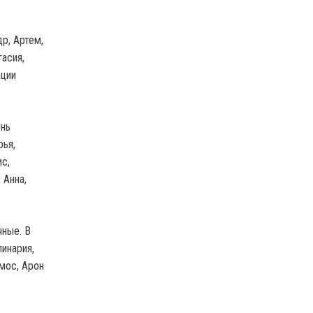
р, Артем,
тасия,
ации
ень
рья,
с,
 Анна,
чные. В
линария,
мос, Арон