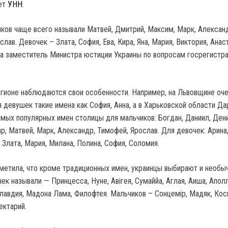
ет
УНН
.
иков чаще всего называли Матвей, Дмитрий, Максим, Марк, Александ
слав. Девочек – Злата, София, Ева, Кира, Яна, Мария, Виктория, Анас
а заместитель Министра юстиции Украины по вопросам госрегистр
гионе наблюдаются свои особенности. Например, на Львовщине оч
 девушек такие имена как София, Анна, а в Харьковской области Да
амых популярных имен столицы для мальчиков: Богдан, Даниил, Дени
р, Матвей, Марк, Александр, Тимофей, Ярослав. Для девочек: Арина,
, Злата, Мария, Милана, Полина, София, Соломия.
метила, что кроме традиционных имен, украинцы выбирают и необы
к называли — Принцесса, Нуне, Авігея, Сумаййа, Аглая, Аиша, Апол
лавдия, Мадона Лама, Филофтея. Мальчиков – Сонцемір, Мадяк, Кос
ектарий.