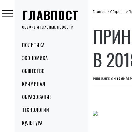
Skip
ГЛАВПОСТ
to
Главпост
>
Общество
>
Пр
content
ПРИН
СВЕЖИЕ И ГЛАВНЫЕ НОВОСТИ
Primary
ПОЛИТИКА
Menu
В 201
ЭКОНОМИКА
ОБЩЕСТВО
PUBLISHED ON
17 ЯНВАР
КРИМИНАЛ
ОБРАЗОВАНИЕ
ТЕХНОЛОГИИ
КУЛЬТУРА