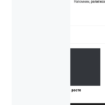
Напомним,
религиоз
ОБЩЕСТВО
ПО ТЕМЕ
В Украине зафиксировали резкий скачок в росте
заболеваемости COVID-19