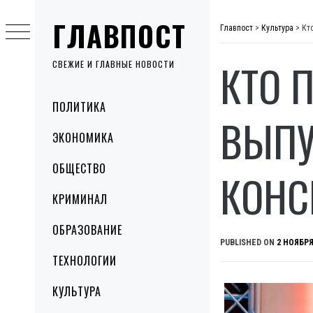
Skip
ГЛАВПОСТ
to
Главпост
>
Культура
>
Кт
content
КТО 
СВЕЖИЕ И ГЛАВНЫЕ НОВОСТИ
Primary
ПОЛИТИКА
Menu
ВЫПУ
ЭКОНОМИКА
ОБЩЕСТВО
КОНС
КРИМИНАЛ
ОБРАЗОВАНИЕ
PUBLISHED ON
2 НОЯБРЯ
ТЕХНОЛОГИИ
КУЛЬТУРА