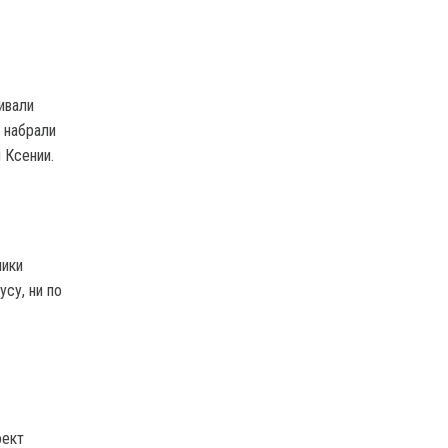
ивали
 набрали
 Ксении.
—
ники
су, ни по
оект