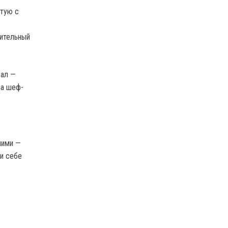
лтую с
ительный
вал —
ла шеф-
ними —
ли себе