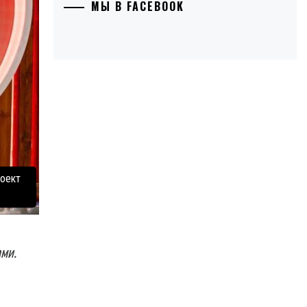
МЫ В FACEBOOK
роект
ами.