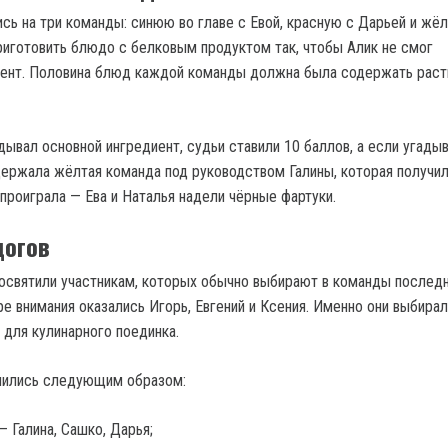
сь на три команды: синюю во главе с Евой, красную с Дарьей и жё
приготовить блюдо с белковым продуктом так, чтобы Алик не смог
иент. Половина блюд каждой команды должна была содержать раст
дывал основной ингредиент, судьи ставили 10 баллов, а если угады
держала жёлтая команда под руководством Галины, которая получи
проиграла — Ева и Наталья надели чёрные фартуки.
догов
освятили участникам, которых обычно выбирают в команды послед
ре внимания оказались Игорь, Евгений и Ксения. Именно они выбира
 для кулинарного поединка.
ились следующим образом:
— Галина, Сашко, Дарья;