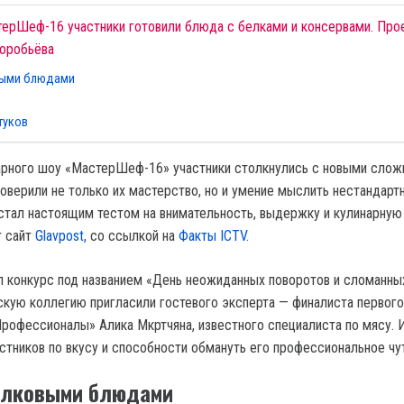
терШеф-16 участники готовили блюда с белками и консервами. Про
Воробьёва
выми блюдами
туков
арного шоу «МастерШеф-16» участники столкнулись с новыми сло
роверили не только их мастерство, но и умение мыслить нестандарт
стал настоящим тестом на внимательность, выдержку и кулинарную
т сайт
Glavpost,
со ссылкой на
Факты ICTV.
 конкурс под названием «День неожиданных поворотов и сломанны
скую коллегию пригласили гостевого эксперта — финалиста первого
офессионалы» Алика Мкртчяна, известного специалиста по мясу. 
стников по вкусу и способности обмануть его профессиональное чу
елковыми блюдами