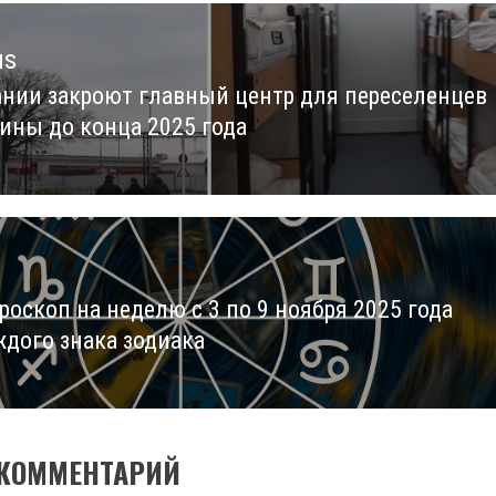
us
ании закроют главный центр для переселенцев
us
аины до конца 2025 года
роскоп на неделю с 3 по 9 ноября 2025 года
ждого знака зодиака
 КОММЕНТАРИЙ