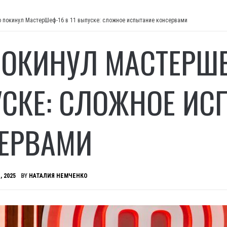
о покинул МастерШеф-16 в 11 выпуске: сложное испытание консервами
ПОКИНУЛ МАСТЕРШЕФ
СКЕ: СЛОЖНОЕ ИС
ЕРВАМИ
, 2025
BY
НАТАЛИЯ НЕМЧЕНКО