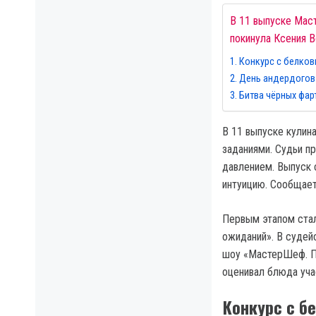
В 11 выпуске Мас
покинула Ксения 
Конкурс с белко
День андердогов
Битва чёрных фар
В 11 выпуске кулин
заданиями. Судьи п
давлением. Выпуск 
интуицию. Сообщае
Первым этапом стал
ожиданий». В судей
шоу «МастерШеф. Пр
оценивал блюда уча
Конкурс с б