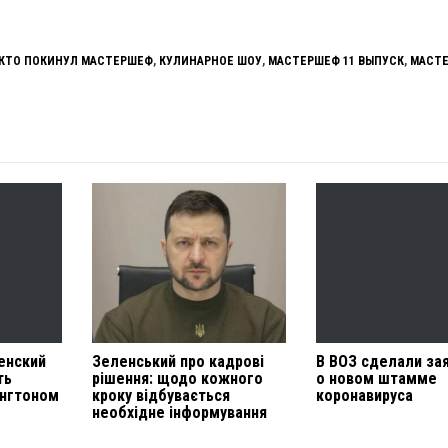
КТО ПОКИНУЛ МАСТЕРШЕФ
,
КУЛИНАРНОЕ ШОУ
,
МАСТЕРШЕФ 11 ВЫПУСК
,
МАСТ
енский
Зеленський про кадрові
В ВОЗ сделали за
ть
рішення: щодо кожного
о новом штамме
ингтоном
кроку відбувається
коронавируса
необхідне інформування