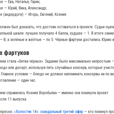
е — Ева, Наталья, Гарик;
е — Юрий, Вика, Александр;
 (андердоги) — Игорь, Евгений, Ксения.
лжен был доказать, что достоин оставаться в проекте. Судьи оцен
лльной шкале: лучшее получало 4 балла, худшее — 1. В итоге синие
 — 8, а зелёные и жёлтые — по 5. Чёрные фартуки достались Юрию и
х фартуков
ем стала «битва чёрных». Задание было максимально непростым 
людо или десерт, используя пять случайных консерв, которые участ
 Главное условие — блюдо не должно напоминать консервы ни по вку
отовление — один час.
ием справилась Ксения Воробьёва — именно она покинула проект
сле 11 выпуска.
тересно:
«Холостяк 14»: скандальный третий эфир
— кто покинул пр