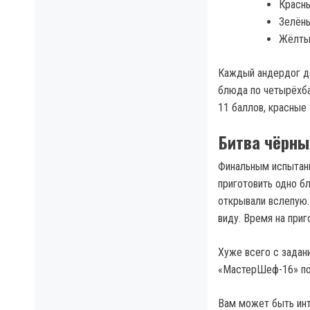
Красны
Зелёны
Жёлтые
Каждый андердог до
блюда по четырёхба
11 баллов, красные
Битва чёрны
Финальным испытани
приготовить одно б
открывали вслепую.
виду. Время на приг
Хуже всего с задан
«МастерШеф-16» по
Вам может быть ин