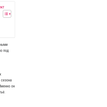
ект
жными
но под
х
 сезона
Именно он
тьё.