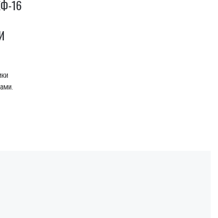
Ф-16
И
ики
ами.