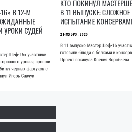
Л
КТО ПОКИНУЛ МАСТЕРШЕ
16» В 12-М
В 11 ВЫПУСКЕ: СЛОЖНОЕ
ЕОЖИДАННЫЕ
ИСПЫТАНИЕ КОНСЕРВАМ
 УРОКИ СУДЕЙ
2 НОЯБРЯ, 2025
В 11 выпуске МастерШеф-16 участн
готовили блюда с белками и консерв
астерШеф-16» участники
Проект покинула Ксения Воробьёва
торанного уровня, прошли
 битву чёрных фартуков с
инул Игорь Савчук