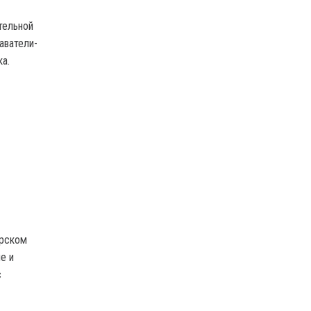
тельной
аватели-
а.
орском
е и
с