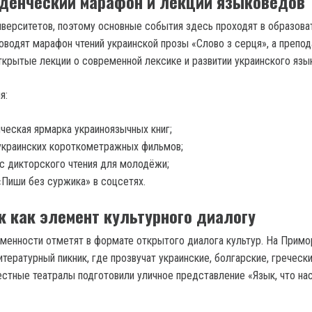
уденческий марафон и лекции языковедов
иверситетов, поэтому основные события здесь проходят в образова
оводят марафон чтений украинской прозы «Слово з серця», а препод
ткрытые лекции о современной лексике и развитии украинского язык
я:
ческая ярмарка украиноязычных книг;
украинских короткометражных фильмов;
с дикторского чтения для молодёжи;
«Пиши без суржика» в соцсетях.
к как элемент культурного диалогу
менности отметят в формате открытого диалога культур. На Прим
тературный пикник, где прозвучат украинские, болгарские, гречески
естные театралы подготовили уличное представление «Язык, что на