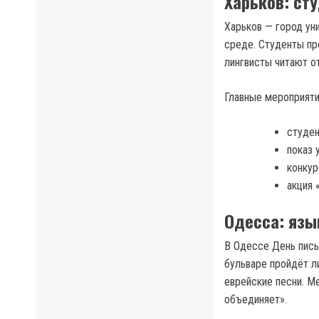
Харьков: ст
Харьков — город ун
среде. Студенты пр
лингвисты читают о
Главные мероприяти
студен
показ 
конкур
акция 
Одесса: язы
В Одессе День пись
бульваре пройдёт ли
еврейские песни. М
объединяет».