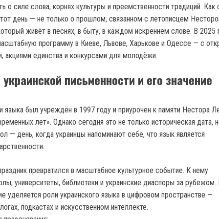
ть о силе слова, корнях культуры и преемственности традиций. Как
этот день — не только о прошлом, связанном с летописцем Нестором
оторый живёт в песнях, в быту, в каждом искреннем слове. В 2025 
асштабную программу в Киеве, Львове, Харькове и Одессе — с от
и, акциями единства и конкурсами для молодёжи.
 украинской письменности и его значение
и языка был учреждён в 1997 году и приурочен к памяти Нестора Л
ременных лет». Однако сегодня это не только историческая дата, н
л — день, когда украинцы напоминают себе, что язык является
арственности.
праздник превратился в масштабное культурное событие. К нему
лы, университеты, библиотеки и украинские диаспоры за рубежом. 
ие уделяется роли украинского языка в цифровом пространстве —
логах, подкастах и искусственном интеллекте.