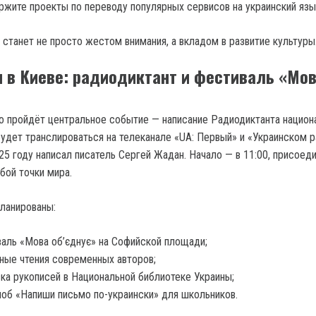
жите проекты по переводу популярных сервисов на украинский язы
 станет не просто жестом внимания, а вкладом в развитие культуры
 в Киеве: радиодиктант и фестиваль «Мо
о пройдёт центральное событие — написание Радиодиктанта национ
будет транслироваться на телеканале «UA: Первый» и «Украинском р
25 году написал писатель Сергей Жадан. Начало — в 11:00, присоед
бой точки мира.
планированы:
аль «Мова об’єднує» на Софийской площади;
ные чтения современных авторов;
ка рукописей в Национальной библиотеке Украины;
б «Напиши письмо по-украински» для школьников.