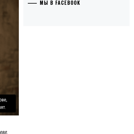
МЫ В FACEBOOK
ове,
ят.
еве,