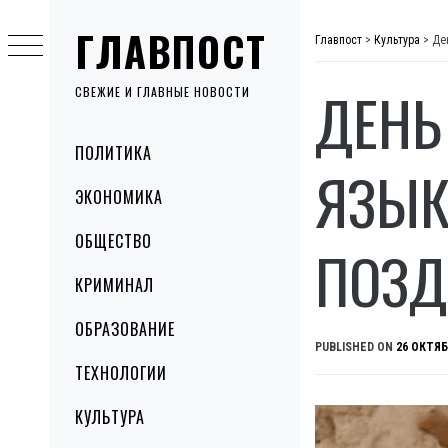
Skip
ГЛАВПОСТ
to
Главпост
>
Культура
>
Де
content
ДЕНЬ
СВЕЖИЕ И ГЛАВНЫЕ НОВОСТИ
Primary
ПОЛИТИКА
Menu
ЯЗЫК
ЭКОНОМИКА
ОБЩЕСТВО
ПОЗД
КРИМИНАЛ
ОБРАЗОВАНИЕ
PUBLISHED ON
26 ОКТЯБ
ТЕХНОЛОГИИ
КУЛЬТУРА