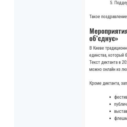
Поддер
Такое поздравление
Мероприятия
об’єднує»
В Киеве традиционн
единства, который 
Текст диктанта в 20
можно онлайн из лю
Кроме диктанта, за
фестив
публич
выстав
флешмо