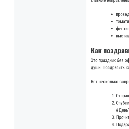
Главные направлени
провед
темати
фестив
выстав
Как поздрав
Это праздник без о
души. Поздравить ко
Вот несколько совр
Отправ
Опубли
#ДеньУ
Прочит
Подари