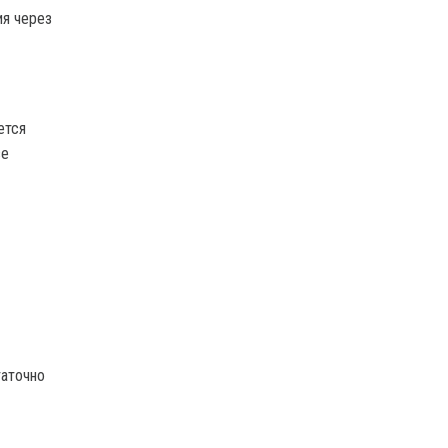
ия через
ется
ве
таточно