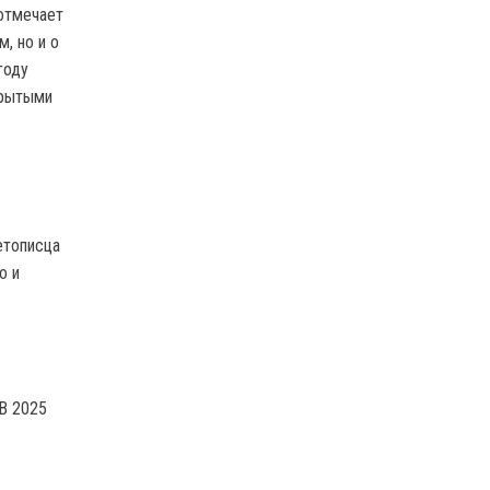
 отмечает
, но и о
году
крытыми
етописца
о и
В 2025