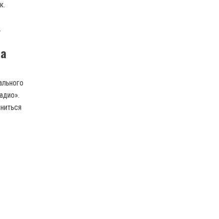
к.
.
ва
ального
адио».
иниться