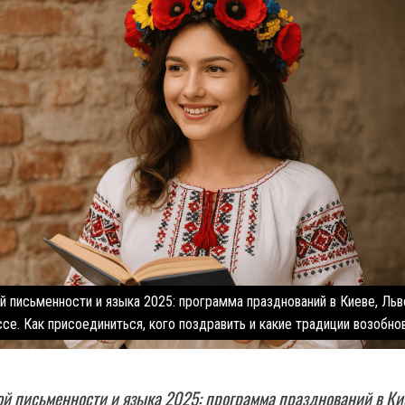
й письменности и языка 2025: программа празднований в Киеве, Льв
се. Как присоединиться, кого поздравить и какие традиции возобнов
й письменности и языка 2025: программа празднований в Ки