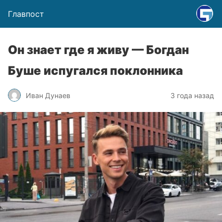
Главпост
Он знает где я живу — Богдан
Буше испугался поклонника
Иван Дунаев
3 года назад