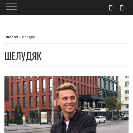
Skip
to
Главпост
>
Шелудяк
content
ШЕЛУДЯК