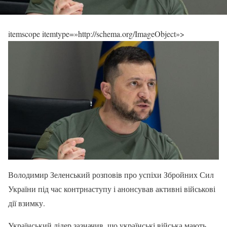
itemscope itemtype=»http://schema.org/ImageObject»>
Володимир Зеленський розповів про успіхи Збройних Сил
України під час контрнаступу і анонсував активні військові
дії взимку.
Український лідер зазначив, що українські війська мають