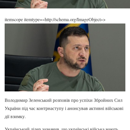
itemscope itemtype=»http://schema.org/ImageObject»>
Володимир Зеленський розповів про успіхи Збройних Сил
України під час контрнаступу і анонсував активні військові
дії взимку.
Український лідер зазначив, що українські війська мають