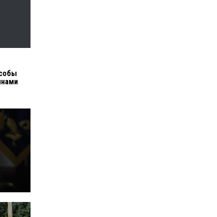
особы
инами