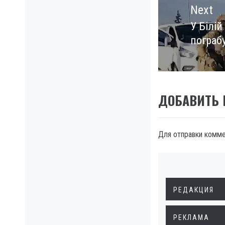
Next
У Білій
Next
пограбу
post:
ДОБАВИТЬ
Для отправки комм
РЕДАКЦИЯ
РЕКЛАМА