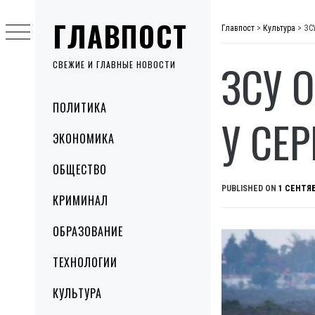
Skip
ГЛАВПОСТ
to
Главпост
>
Культура
>
ЗС
content
ЗСУ 
СВЕЖИЕ И ГЛАВНЫЕ НОВОСТИ
Primary
ПОЛИТИКА
Menu
У СЕ
ЭКОНОМИКА
ОБЩЕСТВО
PUBLISHED ON
1 СЕНТЯБ
КРИМИНАЛ
ОБРАЗОВАНИЕ
ТЕХНОЛОГИИ
КУЛЬТУРА