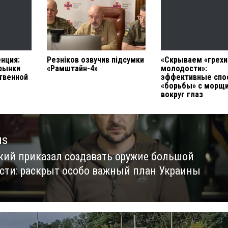
нция:
Резніков озвучив підсумки
«Скрываем «грехи
 рынки
«Рамштайн-4»
молодости»:
твенной
эффективные сп
«борьбы» с морщ
вокруг глаз
us
кий приказал создавать оружие большой
us
сти: раскрыт особо важный план Украины