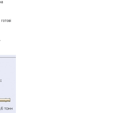
на
 готові
,