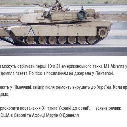
и можуть отримати перші 10 з 31 американського танка M1 Abrams у
ідомила газета Politico з посиланням на джерела у Пентагоні.
ають у Німеччині, звідки після ремонту вирушать до України. Коли п
домо.
искорити постачання 31 танка Україні до осені", — заявив речник
 США в Європі та Африці Мартін О'Доннелл.