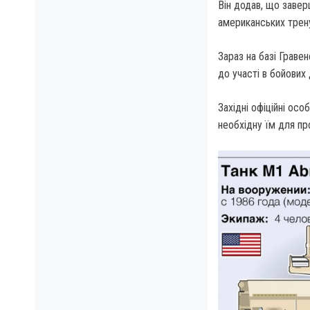
Він додав, що заве
американських трену
Зараз на базі Граве
до участі в бойових 
Західні офіційні ос
необхідну їм для пр