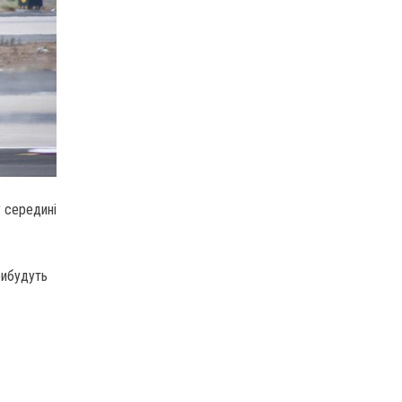
 середині
рибудуть