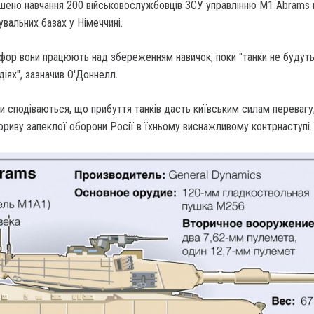
ршено навчання 200 військовослужбовців ЗСУ управлінню M1 Abrams 
вальних базах у Німеччині.
нфор вони працюють над збереженням навичок, поки "танки не будуть
діях", зазначив О'Доннелл.
оби сподіваються, що прибуття танків дасть київським силам перевагу
ориву запеклої оборони Росії в їхньому виснажливому контрнаступі.