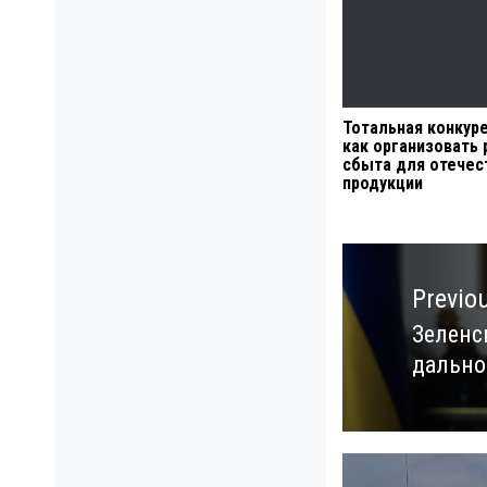
Тотальная конкуре
как организовать
сбыта для отечес
продукции
Навигация
по
Previo
записям
Зеленс
Previo
дально
post: