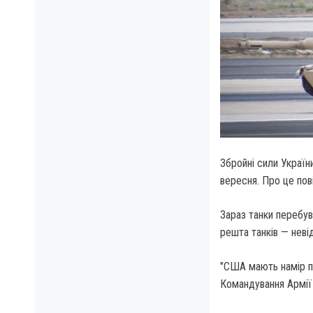
Збройні сили Україн
вересня. Про це пов
Зараз танки перебув
решта танків — неві
"США мають намір пр
Командування Армії