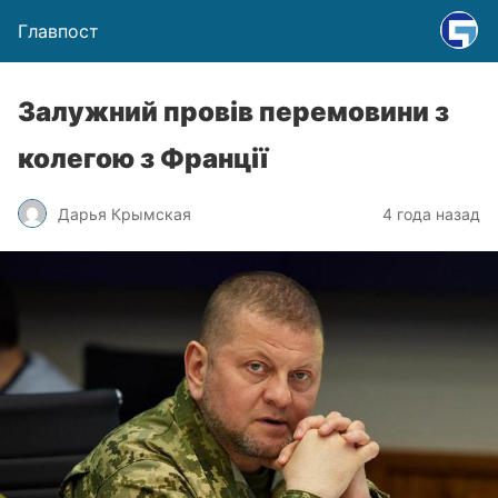
Главпост
Залужний провів перемовини з
колегою з Франції
Дарья Крымская
4 года назад