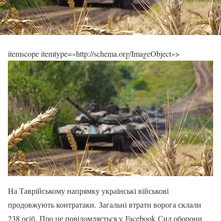
itemscope itemtype=»http://schema.org/ImageObject»>
На Таврійському напрямку українські військові
продовжують контратаки. Загальні втрати ворога склали
238 осіб. Про це повідомляється у Facebook Сил оборони