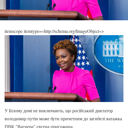
itemscope itemtype=»http://schema.org/ImageObject»>
У Білому домі не виключають, що російський диктатор
володимир путін може бути причетним до загибелі ватажка
ПВК "Вагнера" євгена пригожина.