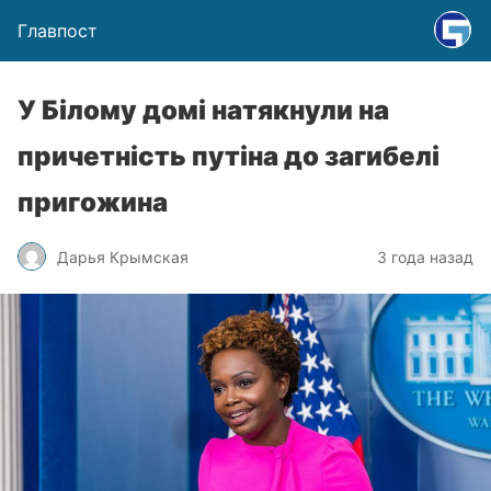
Главпост
У Білому домі натякнули на
причетність путіна до загибелі
пригожина
Дарья Крымская
3 года назад