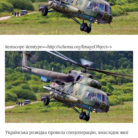
itemscope itemtype=»http://schema.org/ImageObject»>
Українська розвідка провела спецоперацію, внаслідок якої