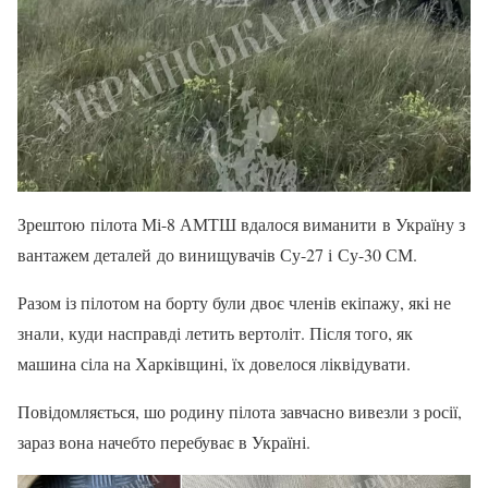
Зрештою пілота Мі-8 АМТШ вдалося виманити в Україну з
вантажем деталей до винищувачів Су-27 і Су-30 СМ.
Разом із пілотом на борту були двоє членів екіпажу, які не
знали, куди насправді летить вертоліт. Після того, як
машина сіла на Харківщині, їх довелося ліквідувати.
Повідомляється, шо родину пілота завчасно вивезли з росії,
зараз вона начебто перебуває в Україні.