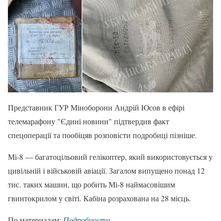
Представник ГУР Міноборони Андрій Юсов в ефірі
телемарафону "Єдині новини" підтвердив факт
спецоперації та пообіцяв розповісти подробиці пізніше.
Мі-8 — багатоцільовий гелікоптер, який використовується у
цивільній і військовій авіації. Загалом випущено понад 12
тис. таких машин, що робить Мі-8 наймасовішим
гвинтокрилом у світі. Кабіна розрахована на 28 місць.
По материалам:
Подробности