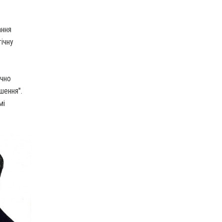
ання
ічну
ічно
шення".
мі