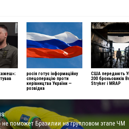
кажеш»:
росія готує інформаційну
США передають Ук
тував
спецоперацію проти
200 броньовиків Br
керівництва України —
Stryker і MRAP
розвідка
us
 не поможет Бразилии на групповом этапе ЧМ
us