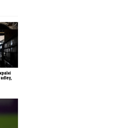
раїні
adley,