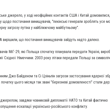
ьке джерело, у ході неофіційних контактів США і Китай домовилися
 щодо постачання винищувачів, "пекінські генерали зроблять усе м
рну загрозу путіна у найближчому майбутньому".
 вирішили, що постачання винищувачів зайдуть надто далеко.
вачів МіГ-29, які Польща спочатку планувала передати Україні, виро
мії Східної Німеччини. 2003 року літаки передали Польщі за символі
нням Джо Байденом та Сі Цзіньпін загрози застосування ядерної зб
на початку цього місяця так звані "березневі домовленості" стали д
 джерелом, завдяки човниковій дипломатії НАТО та Китай фактично
опущення ескалації українсько-російського конфлікту.