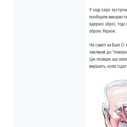
У ході серії зустрі
пообіцяли використа
ядерної зброї, тоді
зброю Україні.
На саміті на Балі Сі
закликав до "поверн
Цю позицію ще належ
вирішать, коли сідат