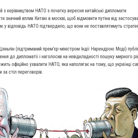
чей з керівництвом НАТО з початку вересня китайські дипломати
ти значний вплив Китаю в москві, щоб відмовити путіна від застосув
 як у відповідь НАТО підтвердило, що вони не поставлятимуть стратег
 Цзіньпін (підтриманий прем'єр-міністром Індії Нарендрою Моді) публ
ення до дипломатії і наголосив на невідкладності пошуку мирного рі
ить офіційно ухвалити НАТО, яка наполягає на тому, що українці са
и за стіл переговорів.