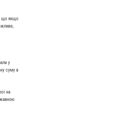
, що якщо
ожливе,
били у
чну суму в
рої на
ержавною