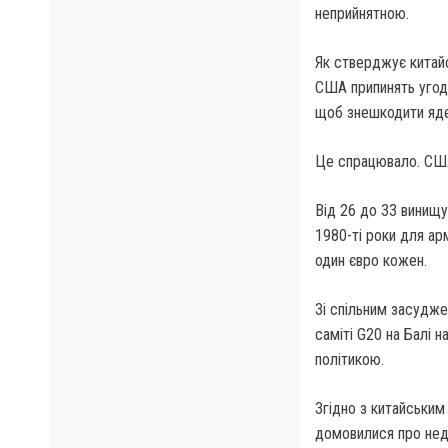
неприйнятною.
Як стверджує китайс
США припинять угоду
щоб знешкодити яде
Це спрацювало. США
Від 26 до 33 винищу
1980-ті роки для ар
один євро кожен.
Зі спільним засудже
саміті G20 на Балі 
політикою.
Згідно з китайським
домовилися про нед