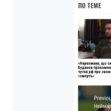
ПО ТЕМЕ
«Наркомани, що с
Буданов прокомен
чутки рф про свою
«смерть»
Навигация
по
Previo
записям
Неймар
Previo