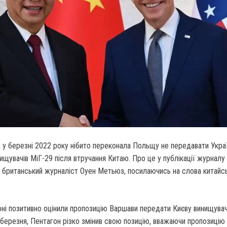
у березні 2022 року нібито переконала Польщу не передавати Украї
ищувачів МіГ-29 після втручання Китаю. Про це у публікації журналу
в британський журналіст Оуен Метьюз, посилаючись на слова китайс
ні позитивно оцінили пропозицію Варшави передати Києву винищувач
 березня, Пентагон різко змінив свою позицію, вважаючи пропозицію