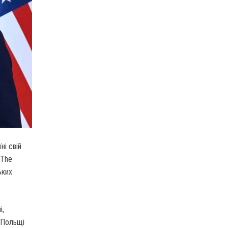
ні свій
 The
ьких
і,
 Польщі