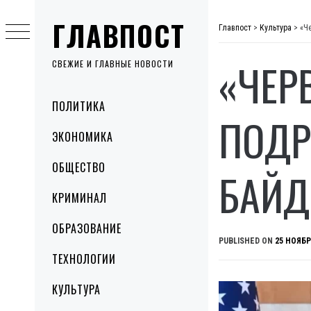
Skip
ГЛАВПОСТ
to
Главпост
>
Культура
>
«Ч
content
«ЧЕР
СВЕЖИЕ И ГЛАВНЫЕ НОВОСТИ
Primary
ПОЛИТИКА
Menu
ПОДР
ЭКОНОМИКА
ОБЩЕСТВО
БАЙД
КРИМИНАЛ
ОБРАЗОВАНИЕ
PUBLISHED ON
25 НОЯБР
ТЕХНОЛОГИИ
КУЛЬТУРА