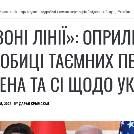
ервоні лінії»: оприлюднені подробиці таємних переговрів Байдена та Сі щодо України
ВОНІ ЛІНІЇ»: ОПРИ
ОБИЦІ ТАЄМНИХ ПЕ
ЕНА ТА СІ ЩОДО У
Я, 2022
BY
ДАРЬЯ КРЫМСКАЯ