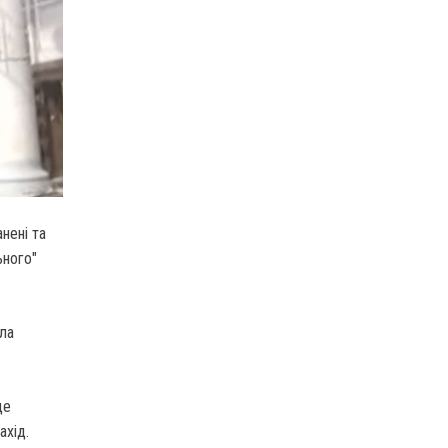
нені та
ьного"
іла
це
ахід.