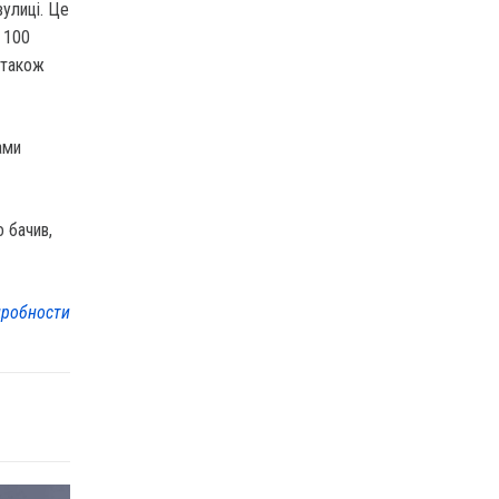
вулиці. Це
 100
с також
ами
 бачив,
робности