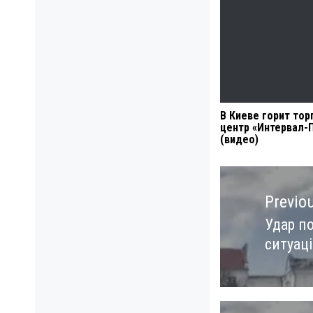
В Киеве горит то
центр «Интервал-
(видео)
Навигация
по
Previo
записям
Удар по
Previo
ситуаці
post: