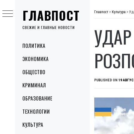
Skip
ГЛАВПОСТ
to
Главпост
>
Культура
>
Уд
content
УДАР
СВЕЖИЕ И ГЛАВНЫЕ НОВОСТИ
Primary
ПОЛИТИКА
Menu
РОЗП
ЭКОНОМИКА
ОБЩЕСТВО
PUBLISHED ON
19 АВГУС
КРИМИНАЛ
ОБРАЗОВАНИЕ
ТЕХНОЛОГИИ
КУЛЬТУРА