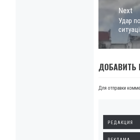
Next
Удар по
Next
ситуаці
post:
ДОБАВИТЬ
Для отправки комм
РЕДАКЦИЯ
РЕКЛАМА