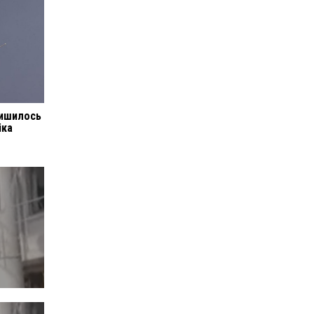
лишилось
іка