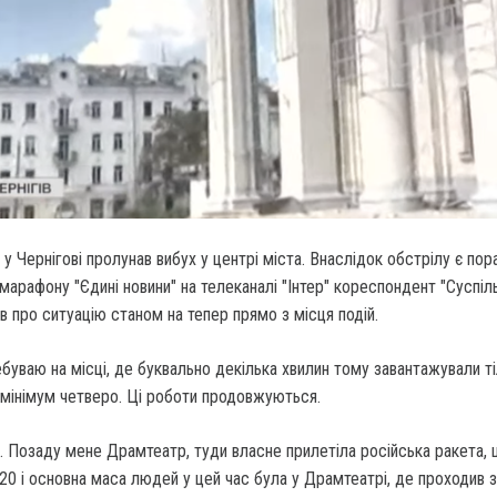
 у Чернігові пролунав вибух у центрі міста.
Внаслідок обстрілу є пора
емарафону "Єдині новини" на телеканалі "Інтер" кореспондент "Суспіл
ів про ситуацію станом на тепер прямо з місця подій.
буваю на місці, де буквально декілька хвилин тому завантажували т
к мінімум четверо. Ці роботи продовжуються.
. Позаду мене Драмтеатр, туди власне прилетіла російська ракета, 
20 і основна маса людей у цей час була у Драмтеатрі, де проходив з