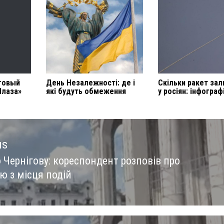
рговый
День Незалежності: де і
Скільки ракет за
Плаза»
які будуть обмеження
у росіян: інфограф
us
 Чернігову: кореспондент розповів про
us
ю з місця подій