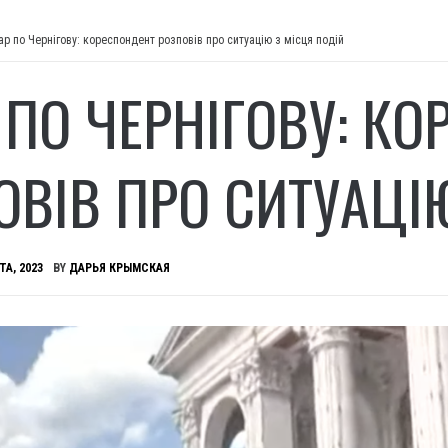
ар по Чернігову: кореспондент розповів про ситуацію з місця подій
 ПО ЧЕРНІГОВУ: К
ОВІВ ПРО СИТУАЦІ
ТА, 2023
BY
ДАРЬЯ КРЫМСКАЯ