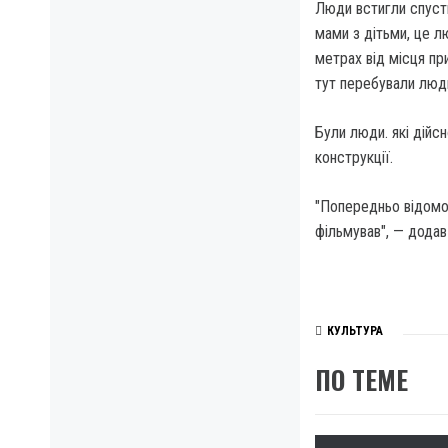
Люди встигли спустит
мами з дітьми, це л
метрах від місця при
тут перебували люди
Були люди. які дійс
конструкції.
"Попередньо відомо,
фільмував", — додав
КУЛЬТУРА
ПО ТЕМЕ