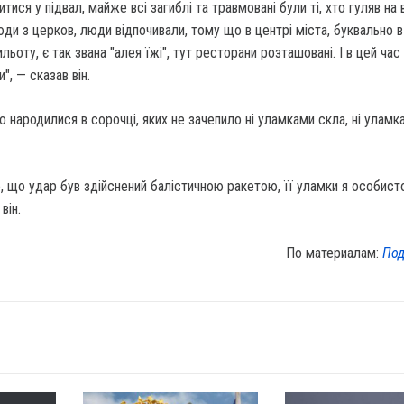
ися у підвал, майже всі загиблі та травмовані були ті, хто гуляв на 
юди з церков, люди відпочивали, тому що в центрі міста, буквально в
льоту, є так звана "алея їжі", тут ресторани розташовані. І в цей ча
", — сказав він.
но народилися в сорочці, яких не зачепило ні уламками скла, ні уламк
 що удар був здійснений балістичною ракетою, її уламки я особисто
 він.
По материалам:
Под