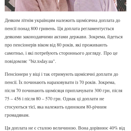
Деяким літнім українцям належить щомісячна доплата до
пенсії понад 800 гривень. Ця доплата регламентується
деякими законодавчими актами держави. Зокрема, йдеться
про пенсіонерів віком від 80 років, які проживають
самотньо, і які потребують стороннього догляду. Про це
повідомляє "biz.today.ua".
Пенсіонери у віці і так отримують щомісячні доплати до
пенсії. Їх починають нараховувати із 70 років. Зокрема,
після 70 починають щомісяця приплачувати 300 грн, після
75 – 456 і після 80 – 570 грн. Однак ці доплати не
стосуються тієї, яка належить одиноким 80-річним
громадянам.
Ця доплата не є сталою величиною. Вона дорівнює 40% від