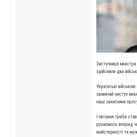
Заступниця міністра
здійснили два військо
Українські військові
зазвичай наступ вва
наші захисники про
І питання треба ста
рухаємось вперед чи
майстерності та муж