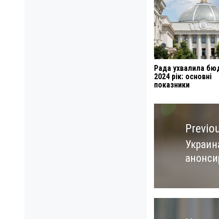
Рада ухвалила бю
2024 рік: основні
показники
Навигация
по
Previo
записям
Украина
Previo
анонси
post: