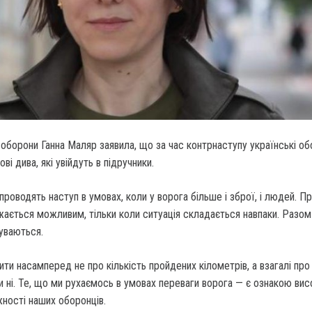
 оборони Ганна Маляр заявила, що за час контрнаступу українські об
ві дива, які увійдуть в підручники.
 проводять наступ в умовах, коли у ворога більше і зброї, і людей. П
жається можливим, тільки коли ситуація складається навпаки. Разом 
суваються.
вити насамперед не про кількість пройдених кілометрів, а взагалі пр
 ні. Те, що ми рухаємось в умовах переваги ворога — є ознакою вис
ності наших оборонців.