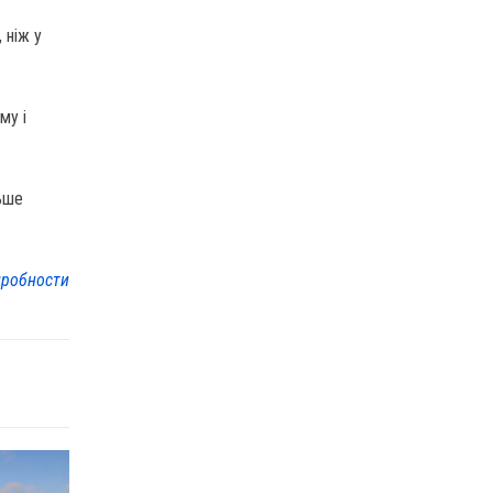
 ніж у
му і
льше
робности