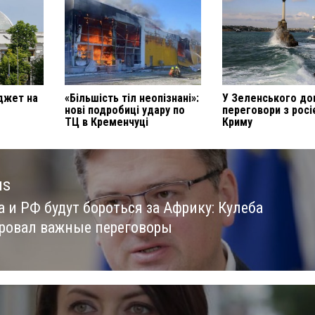
джет на
«Більшість тіл неопізнані»:
У Зеленського до
нові подробиці удару по
переговори з рос
ТЦ в Кременчуці
Криму
us
 и РФ будут бороться за Африку: Кулеба
us
ровал важные переговоры