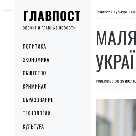
Skip
ГЛАВПОСТ
to
Главпост
>
Культура
>
Ма
content
МАЛЯ
СВЕЖИЕ И ГЛАВНЫЕ НОВОСТИ
Primary
ПОЛИТИКА
Menu
УКРА
ЭКОНОМИКА
ОБЩЕСТВО
PUBLISHED ON
25 ИЮЛЯ,
КРИМИНАЛ
ОБРАЗОВАНИЕ
ТЕХНОЛОГИИ
КУЛЬТУРА