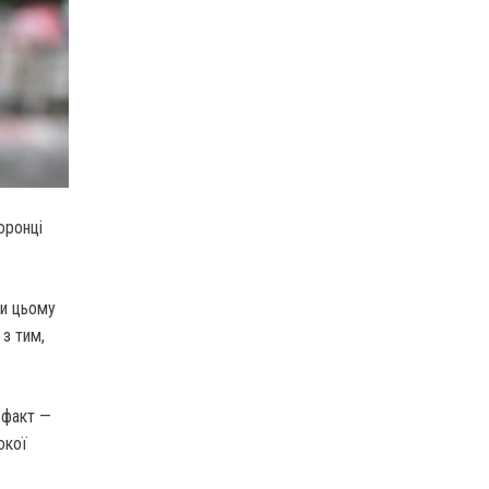
оронці
ри цьому
з тим,
о факт —
окої