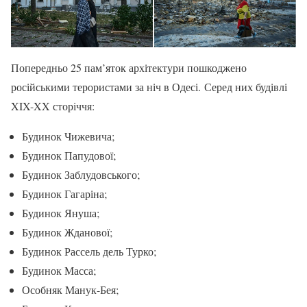
Попередньо 25 пам’яток архітектури пошкоджено
російськими терористами за ніч в Одесі. Серед них будівлі
XIX-XX сторіччя:
Будинок Чижевича;
Будинок Папудової;
Будинок Заблудовського;
Будинок Гагаріна;
Будинок Януша;
Будинок Жданової;
Будинок Рассель дель Турко;
Будинок Масса;
Особняк Манук-Бея;