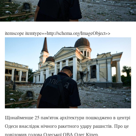
itemscope itemtype=»http://schema.org/ImageObject»>
Щонайменше 25 пам'яток архітектури пошкоджено в центрі
Одеси внаслідок нічного ракетного удару рашистів. Про це
повідомив голова Одеської ОВА Олег Кіпер.