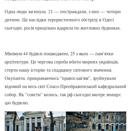
Одна люди загинула. 21 — постраждали, з них — чотири
дитини. Це наслідки терористичного обстрілу в Одесі
сьогодні. росія прицільно вдарила по житлових будинках.
Мінімум 44 будівлі пошкоджені, 25 з яких — памʼятки
архітектури. Це чергова спроба вбити мирних українців,
стерти нашу історію та спадщину світового значення.
Окупанти, прикриваючись "православ'ям", зруйнували
відомий на весь світ Спасо-Преображенський кафедральний
собор. Як "совєти" колись, так рф сьогодні вкотре знищує
цю будівлю.