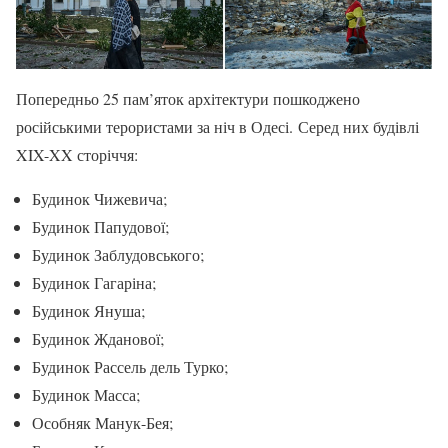
Попередньо 25 пам’яток архітектури пошкоджено
російськими терористами за ніч в Одесі. Серед них будівлі
XIX-XX сторіччя:
Будинок Чижевича;
Будинок Папудової;
Будинок Заблудовського;
Будинок Гагаріна;
Будинок Януша;
Будинок Жданової;
Будинок Рассель дель Турко;
Будинок Масса;
Особняк Манук-Бея;