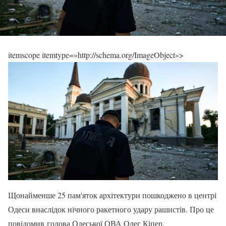
itemscope itemtype=»http://schema.org/ImageObject»>
Щонайменше 25 пам'яток архітектури пошкоджено в центрі
Одеси внаслідок нічного ракетного удару рашистів. Про це
повідомив голова Одеської ОВА Олег Кіпер.