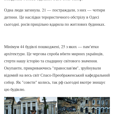
Одна люди загинула. 21 — постраждали, з них — чотири
дитини. Це наслідки терористичного обстрілу в Одесі
сьогодні. росія прицільно вдарила по житлових будинках.
Мінімум 44 будівлі пошкоджені, 25 з яких — памʼятки
архітектури. Це чергова спроба вбити мирних українців,
стерти нашу історію та спадщину світового значення.
Окупанти, прикриваючись "православ'ям", зруйнували
відомий на весь світ Спасо-Преображенський кафедральний
собор. Як "совєти" колись, так рф сьогодні вкотре знищує
цю будівлю.