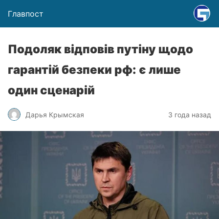
Главпост
Подоляк відповів путіну щодо
гарантій безпеки рф: є лише
один сценарій
Дарья Крымская
3 года назад