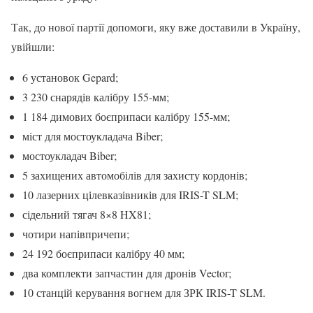
Так, до нової партії допомоги, яку вже доставили в Україну,
увійшли:
6 установок Gepard;
3 230 снарядів калібру 155-мм;
1 184 димових боєприпаси калібру 155-мм;
міст для мостоукладача Biber;
мостоукладач Biber;
5 захищених автомобілів для захисту кордонів;
10 лазерних цілевказівників для IRIS-T SLM;
сідельний тягач 8×8 HX81;
чотири напівпричепи;
24 192 боєприпаси калібру 40 мм;
два комплекти запчастин для дронів Vector;
10 станцій керування вогнем для ЗРК IRIS-T SLM.